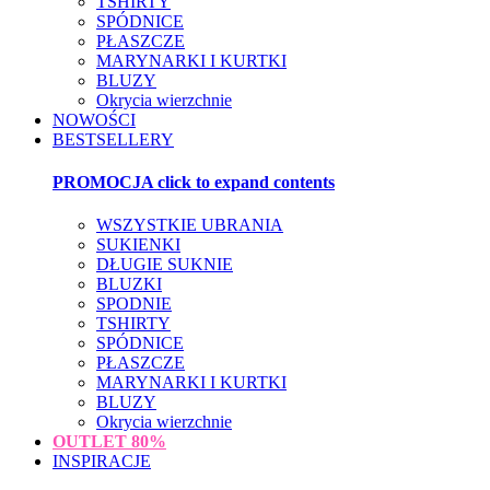
TSHIRTY
SPÓDNICE
PŁASZCZE
MARYNARKI I KURTKI
BLUZY
Okrycia wierzchnie
NOWOŚCI
BESTSELLERY
PROMOCJA
click to expand contents
WSZYSTKIE UBRANIA
SUKIENKI
DŁUGIE SUKNIE
BLUZKI
SPODNIE
TSHIRTY
SPÓDNICE
PŁASZCZE
MARYNARKI I KURTKI
BLUZY
Okrycia wierzchnie
OUTLET
80%
INSPIRACJE