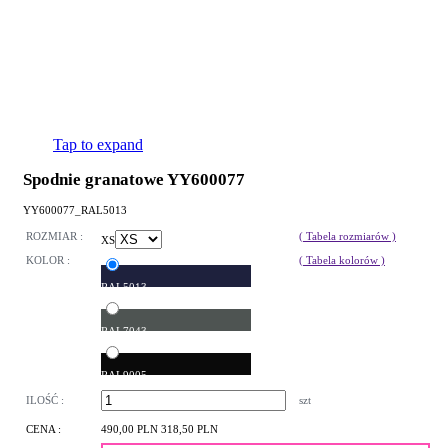
Tap to expand
Spodnie granatowe YY600077
YY600077_RAL5013
ROZMIAR :
( Tabela rozmiarów )
XS
KOLOR :
( Tabela kolorów )
RAL5013
RAL7043
RAL9005
ILOŚĆ :
szt
CENA :
490,00 PLN
318,50 PLN