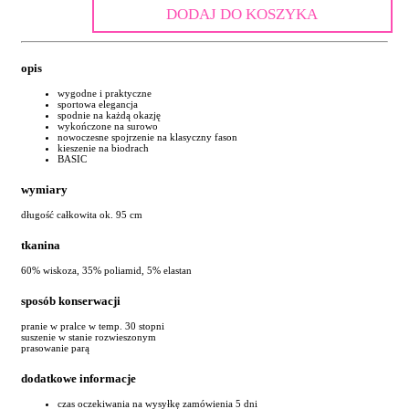
DODAJ DO KOSZYKA
opis
wygodne i praktyczne
sportowa elegancja
spodnie na każdą okazję
wykończone na surowo
nowoczesne spojrzenie na klasyczny fason
kieszenie na biodrach
BASIC
wymiary
długość całkowita ok. 95 cm
tkanina
60% wiskoza, 35% poliamid, 5% elastan
sposób konserwacji
pranie w pralce w temp. 30 stopni
suszenie w stanie rozwieszonym
prasowanie parą
dodatkowe informacje
czas oczekiwania na wysyłkę zamówienia 5 dni