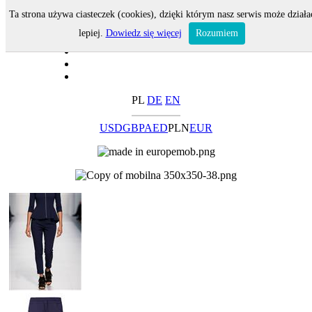
Ta strona używa ciasteczek (cookies), dzięki którym nasz serwis może działa
lepiej.
Dowiedz się więcej
Rozumiem
PL
DE
EN
USD
GBP
AED
PLN
EUR