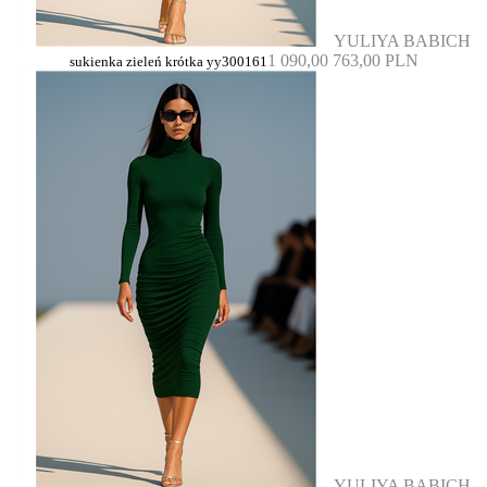
YULIYA BABICH
1 090,00
763,00 PLN
sukienka zieleń krótka yy300161
YULIYA BABICH