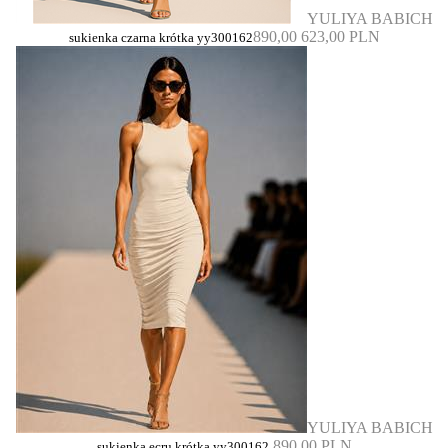
YULIYA BABICH
890,00
623,00 PLN
sukienka czarna krótka yy300162
YULIYA BABICH
890,00 PLN
sukienka ecru krótka yy300162