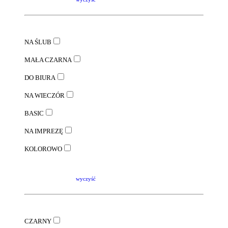
NA ŚLUB
MAŁA CZARNA
DO BIURA
NA WIECZÓR
BASIC
NA IMPREZĘ
KOLOROWO
wyczyść
CZARNY