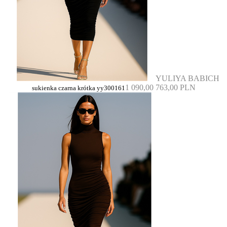
YULIYA BABICH
1 090,00
763,00 PLN
sukienka czarna krótka yy300161