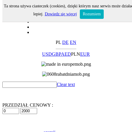
Ta strona używa ciasteczek (cookies), dzięki którym nasz serwis może działa
lepiej.
Dowiedz się więcej
Rozumiem
PL
DE
EN
USD
GBP
AED
PLN
EUR
Clear text
PRZEDZIAŁ CENOWY :
wyczyść