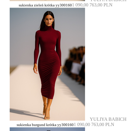
1 090,00
763,00 PLN
sukienka zieleń krótka yy300160
YULIYA BABICH
1 090,00
763,00 PLN
sukienka burgund krótka yy300160