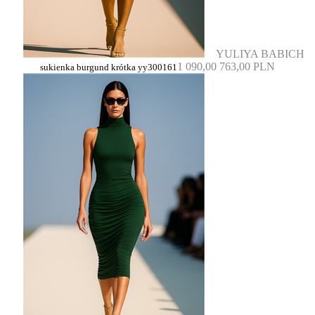
YULIYA BABICH
1 090,00
763,00 PLN
sukienka burgund krótka yy300161