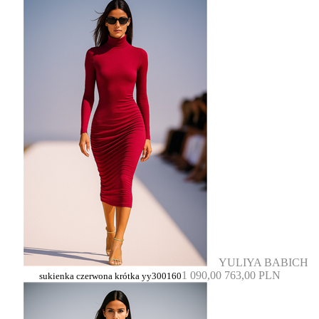
YULIYA BABICH
1 090,00
763,00 PLN
sukienka czerwona krótka yy300160