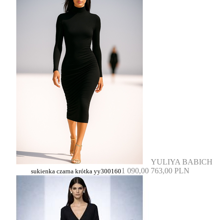
YULIYA BABICH
1 090,00
763,00 PLN
sukienka czarna krótka yy300160