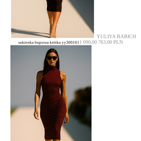
YULIYA BABICH
1 090,00
763,00 PLN
sukienka brązowa krótka yy300161