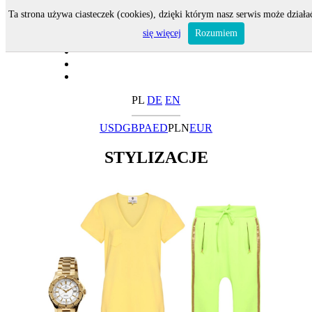
Ta strona używa ciasteczek (cookies), dzięki którym nasz serwis może działa
się więcej
Rozumiem
PL
DE
EN
USD
GBP
AED
PLN
EUR
STYLIZACJE