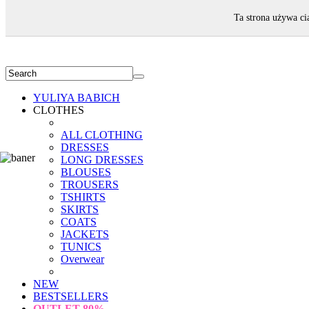
WELCOME!
Ta strona używa ci
YULIYA BABICH
CLOTHES
ALL CLOTHING
DRESSES
LONG DRESSES
BLOUSES
TROUSERS
TSHIRTS
SKIRTS
COATS
JACKETS
TUNICS
Overwear
NEW
BESTSELLERS
OUTLET
80%