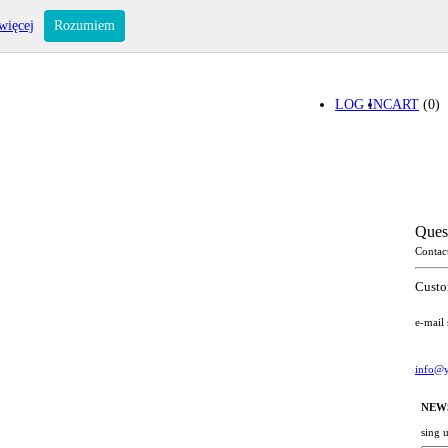
więcej
Rozumiem
LOG IN
CART
(0)
Ques
Contac
Custo
e-mail
info@y
NEW
sing 