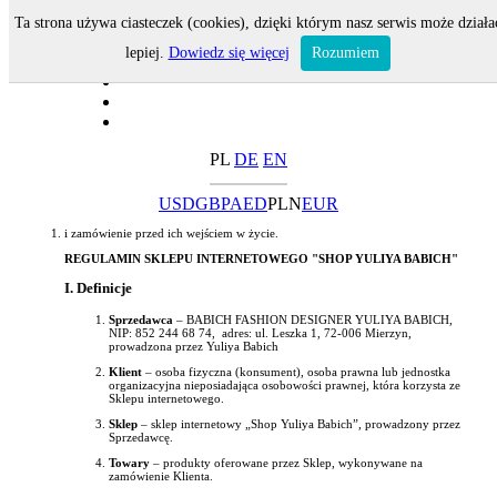
Ta strona używa ciasteczek (cookies), dzięki którym nasz serwis może działa
lepiej.
Dowiedz się więcej
Rozumiem
PL
DE
EN
USD
GBP
AED
PLN
EUR
i zamówienie przed ich wejściem w życie.
REGULAMIN SKLEPU INTERNETOWEGO "SHOP YULIYA BABICH"
I. Definicje
Sprzedawca
– BABICH FASHION DESIGNER YULIYA BABICH,
NIP: 852 244 68 74, adres: ul. Leszka 1, 72-006 Mierzyn,
prowadzona przez Yuliya Babich
Klient
– osoba fizyczna (konsument), osoba prawna lub jednostka
organizacyjna nieposiadająca osobowości prawnej, która korzysta ze
Sklepu internetowego.
Sklep
– sklep internetowy „Shop Yuliya Babich”, prowadzony przez
Sprzedawcę.
Towary
– produkty oferowane przez Sklep, wykonywane na
zamówienie Klienta.