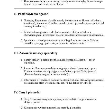
Umowa sprzedaży
– umowa sprzedaży zawarta między Sprzedawcą a
Klientem za pośrednictwem Sklepu.
II. Postanowienia ogólne
Niniejszy Regulamin określa zasady korzystania ze Sklepu, składania
zamówień, zawierania Umów sprzedaży oraz procedury odstąpienia od
umowy i reklamacji.
Klient zobowiązany jest do korzystania ze Sklepu zgodnie z
obowiązującymi przepisami prawa i zasadami współżycia społecznego.
Sprzedawca nieodpłatnie udostępnia Regulamin na stronie Sklepu,
umożliwiając jego pobranie, utrwalenie i odtworzenie.
III. Zawarcie umowy sprzedaży
Zamówienia w Sklepie można składać przez całą dobę, 7 dni w
tygodniu.
Zawarcie Umowy sprzedaży następuje w chwili otrzymania przez
Klienta potwierdzenia przyjęcia zamówienia przez Sklep (e-mail
„Potwierdzenie przyjęcia zamówienia”).
Informacje o Towarach podane na stronie Sklepu stanowią zaproszenie
do składania ofert w rozumieniu art. 71 Kodeksu cywilnego.
IV. Ceny i płatności
Ceny Towarów uwzględniają wszystkie podatki i są podawane w
złotych polskich.
Klient może wybrać następujące metody płatności: