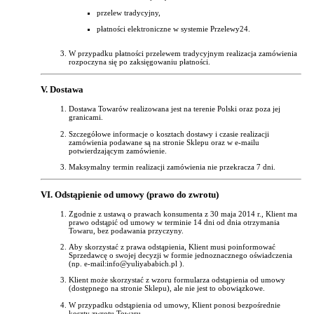
przelew tradycyjny,
płatności elektroniczne w systemie Przelewy24.
W przypadku płatności przelewem tradycyjnym realizacja zamówienia
rozpoczyna się po zaksięgowaniu płatności.
V. Dostawa
Dostawa Towarów realizowana jest na terenie Polski oraz poza jej
granicami.
Szczegółowe informacje o kosztach dostawy i czasie realizacji
zamówienia podawane są na stronie Sklepu oraz w e-mailu
potwierdzającym zamówienie.
Maksymalny termin realizacji zamówienia nie przekracza 7 dni.
VI. Odstąpienie od umowy (prawo do zwrotu)
Zgodnie z ustawą o prawach konsumenta z 30 maja 2014 r., Klient ma
prawo odstąpić od umowy w terminie 14 dni od dnia otrzymania
Towaru, bez podawania przyczyny.
Aby skorzystać z prawa odstąpienia, Klient musi poinformować
Sprzedawcę o swojej decyzji w formie jednoznacznego oświadczenia
(np. e-mail:info@yuliyababich.pl ).
Klient może skorzystać z wzoru formularza odstąpienia od umowy
(dostępnego na stronie Sklepu), ale nie jest to obowiązkowe.
W przypadku odstąpienia od umowy, Klient ponosi bezpośrednie
koszty zwrotu Towaru.