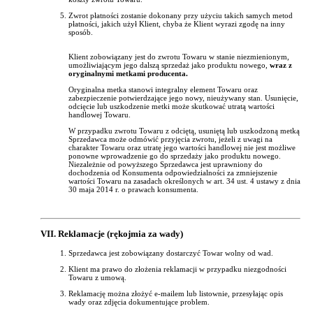
Zwrot płatności zostanie dokonany przy użyciu takich samych metod
płatności, jakich użył Klient, chyba że Klient wyrazi zgodę na inny
sposób.
Klient zobowiązany jest do zwrotu Towaru w stanie niezmienionym,
umożliwiającym jego dalszą sprzedaż jako produktu nowego,
wraz z
oryginalnymi metkami producenta.
Oryginalna metka stanowi integralny element Towaru oraz
zabezpieczenie potwierdzające jego nowy, nieużywany stan. Usunięcie,
odcięcie lub uszkodzenie metki może skutkować utratą wartości
handlowej Towaru.
W przypadku zwrotu Towaru z odciętą, usuniętą lub uszkodzoną metką
Sprzedawca może odmówić przyjęcia zwrotu, jeżeli z uwagi na
charakter Towaru oraz utratę jego wartości handlowej nie jest możliwe
ponowne wprowadzenie go do sprzedaży jako produktu nowego.
Niezależnie od powyższego Sprzedawca jest uprawniony do
dochodzenia od Konsumenta odpowiedzialności za zmniejszenie
wartości Towaru na zasadach określonych w art. 34 ust. 4 ustawy z dnia
30 maja 2014 r. o prawach konsumenta.
VII. Reklamacje (rękojmia za wady)
Sprzedawca jest zobowiązany dostarczyć Towar wolny od wad.
Klient ma prawo do złożenia reklamacji w przypadku niezgodności
Towaru z umową.
Reklamację można złożyć e-mailem lub listownie, przesyłając opis
wady oraz zdjęcia dokumentujące problem.