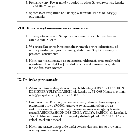
Reklamowany Towar należy odesłać na adres Sprzedawcy: ul. Leszka
1, 72-006 Mierzyn.
Sprzedawca rozpatruje reklamację w terminie 14 dni od daty jej
otrzymania.
VIII. Towary wykonywane na zamówienie
Towary oferowane w Sklepie są wykonywane na indywidualne
zamówienie Klienta.
W przypadku towarów personalizowanych prawo odstąpienia od
umowy może być ograniczone zgodnie z art. 38 pkt 3 ustawy o
prawach konsumenta.
Klient ma jednak prawo do zgłoszenia reklamacji oraz możliwości
wymiany lub modyfikacji produktu w celu dopasowania go do
indywidualnych potrzeb.
IX. Polityka prywatności
Administratorem danych osobowych Klienta jest BABICH FASHION
DESIGNER YULIYA BABICH, ul. Leszka 1, 72-006 Mierzyn, e-mail:
info@yuliyababich.pl, tel.: 797 317 113.
Dane osobowe Klienta przetwarzane są zgodnie z obowiązującymi
przepisami prawa (RODO, ustawa o świadczeniu usług drogą
elektroniczną) w celu realizacji zamówień oraz – za zgodą Klienta
przez BABICH FASHION DESIGNER YULIYA BABICH, ul. Leszka 1,
72-006 Mierzyn, e-mail: info@yuliyababich.pl, tel.: 797 317 113 - w
celach marketingowych.
Klient ma prawo dostępu do treści swoich danych, ich poprawiania
oraz żądania ich usunięcia.