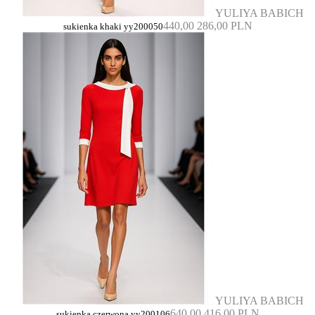
YULIYA BABICH
440,00
286,00 PLN
sukienka khaki yy200050
YULIYA BABICH
640,00
416,00 PLN
sukienka czerwona yy200106