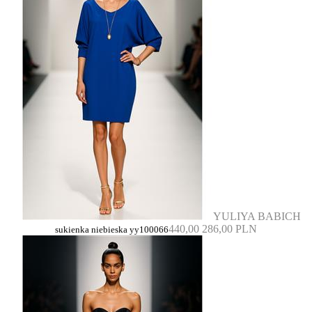
YULIYA BABICH
440,00
286,00 PLN
sukienka niebieska yy100066