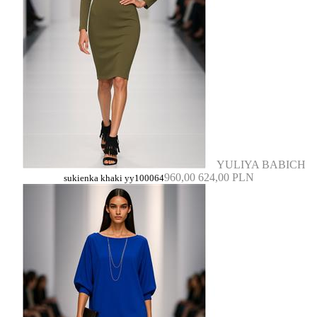
YULIYA BABICH
960,00
624,00 PLN
sukienka khaki yy100064