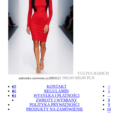
YULIYA BABICH
1 060,00
689,00 PLN
sukienka czerwona yy200312
18
KONTAKT
<
36
REGULAMIN
1
54
WYSYŁKA I PŁATNOŚCI
...
ZWROTY I WYMIANY
8
POLITYKA PRYWATNOŚCI
9
PRODUKTY NA ZAMÓWIENIE
10