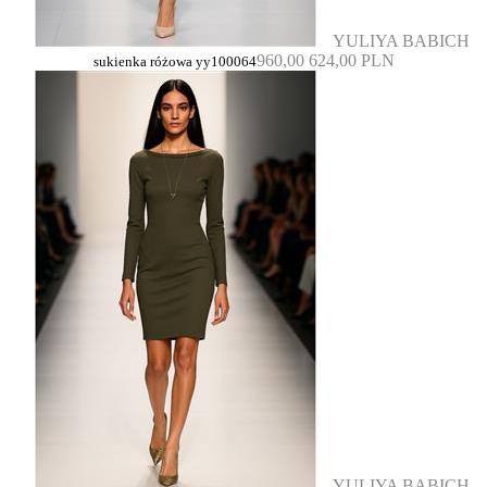
YULIYA BABICH
960,00
624,00 PLN
sukienka różowa yy100064
YULIYA BABICH