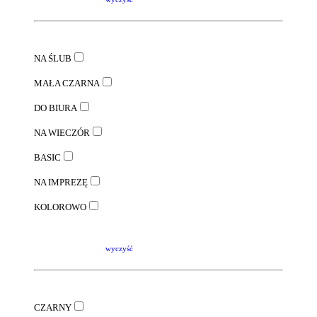
NA ŚLUB
MAŁA CZARNA
DO BIURA
NA WIECZÓR
BASIC
NA IMPREZĘ
KOLOROWO
wyczyść
CZARNY