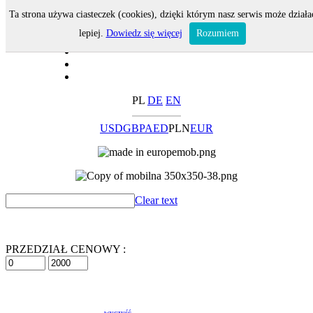
Ta strona używa ciasteczek (cookies), dzięki którym nasz serwis może działa
lepiej.
Dowiedz się więcej
Rozumiem
PL
DE
EN
USD
GBP
AED
PLN
EUR
Clear text
PRZEDZIAŁ CENOWY :
wyczyść