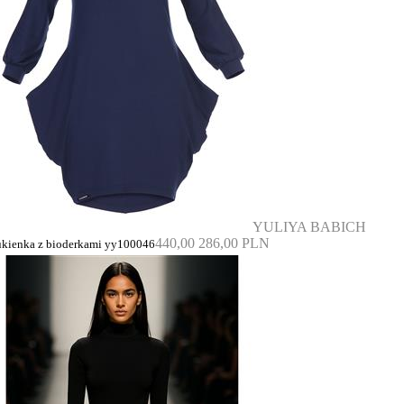
YULIYA BABICH
440,00
286,00 PLN
ukienka z bioderkami yy100046