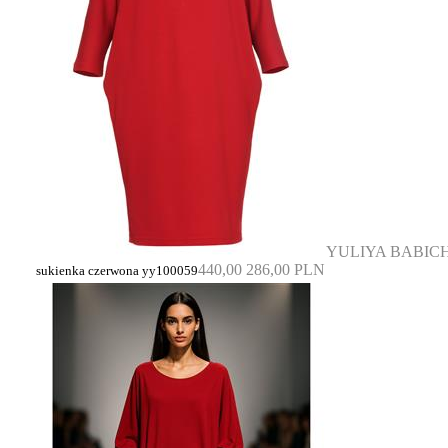
YULIYA BABIC
440,00
286,00 PLN
sukienka czerwona yy100059