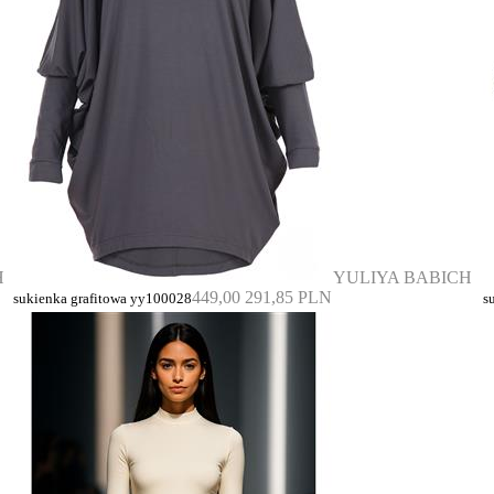
H
YULIYA BABICH
449,00
291,85 PLN
sukienka grafitowa yy100028
s