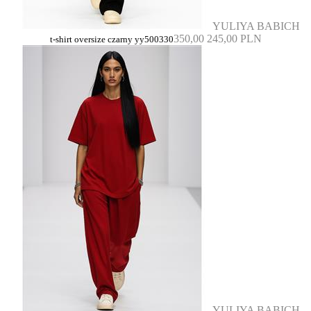
YULIYA BABICH
350,00
245,00 PLN
t-shirt oversize czarny yy500330
YULIYA BABICH