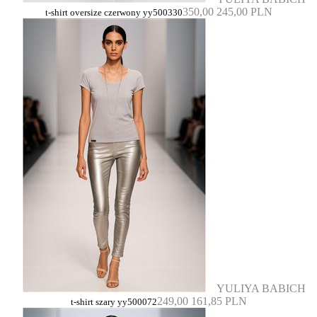
350,00
245,00 PLN
t-shirt oversize czerwony yy500330
YULIYA BABICH
249,00
161,85 PLN
t-shirt szary yy500072