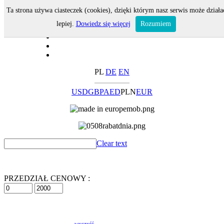
Ta strona używa ciasteczek (cookies), dzięki którym nasz serwis może działa
lepiej.
Dowiedz się więcej
Rozumiem
PL
DE
EN
USD
GBP
AED
PLN
EUR
Clear text
PRZEDZIAŁ CENOWY :
wyczyść