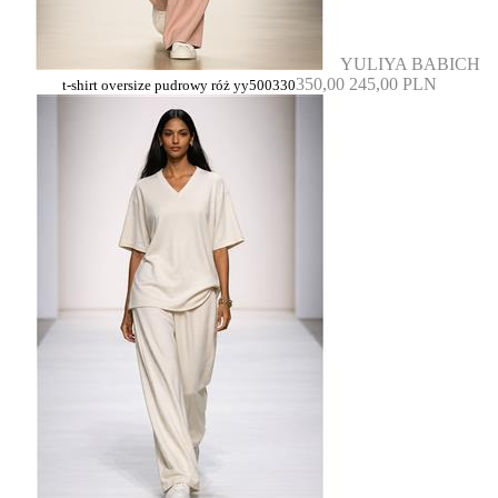
YULIYA BABICH
350,00
245,00 PLN
t-shirt oversize pudrowy róż yy500330