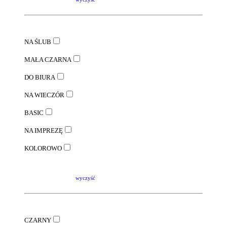
NA ŚLUB
MAŁA CZARNA
DO BIURA
NA WIECZÓR
BASIC
NA IMPREZĘ
KOLOROWO
wyczyść
CZARNY