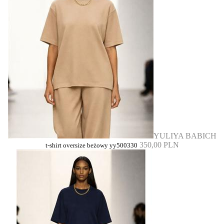
YULIYA BABICH
350,00 PLN
t-shirt oversize beżowy yy500330