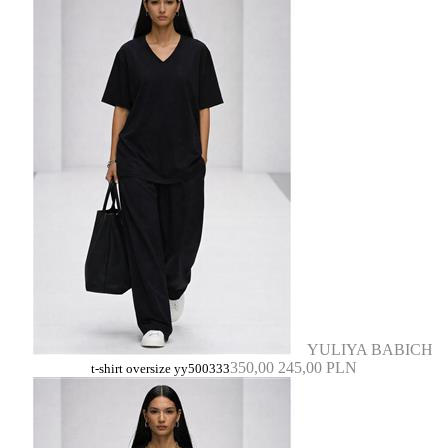
YULIYA BABICH
350,00
245,00 PLN
t-shirt oversize yy500333