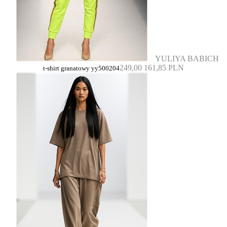
YULIYA BABICH
249,00
161,85 PLN
t-shirt granatowy yy500204