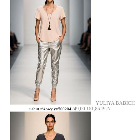
YULIYA BABICH
249,00
161,85 PLN
t-shirt różowy yy500204