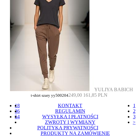
YULIYA BABICH
249,00
161,85 PLN
t-shirt szary yy500204
18
KONTAKT
1
36
REGULAMIN
2
54
WYSYŁKA I PŁATNOŚCI
3
ZWROTY I WYMIANY
>
POLITYKA PRYWATNOŚCI
PRODUKTY NA ZAMÓWIENIE