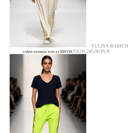
YULIYA BABICH
350,00
245,00 PLN
t-shirt oversize ecru yy500330