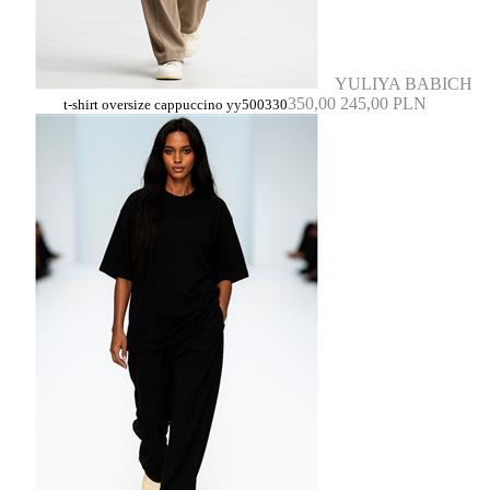
YULIYA BABICH
350,00
245,00 PLN
t-shirt oversize cappuccino yy500330