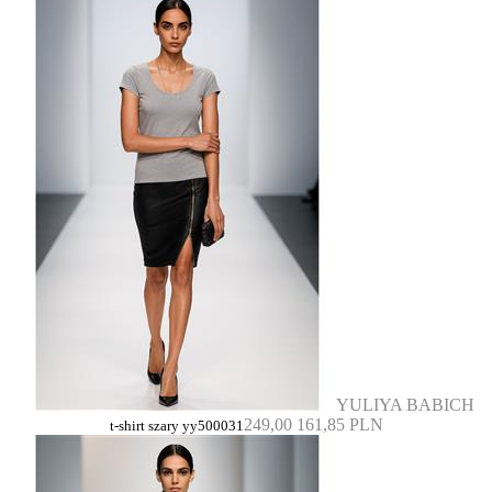
YULIYA BABICH
249,00
161,85 PLN
t-shirt szary yy500031