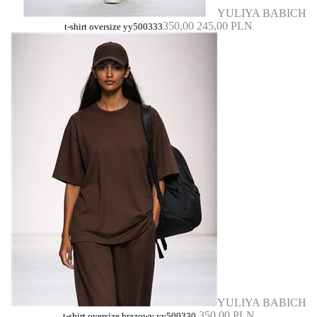
YULIYA BABICH
350,00
245,00 PLN
t-shirt oversize yy500333
YULIYA BABICH
350,00 PLN
t-shirt oversize brązowy yy500330