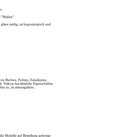
er
f "Hüften"
, glänz seidig, ist hygroskopisch und
von Buchen, Fichten, Eukalyptus,
t. Viskose hat ähnliche Eigenschaften
hm an, ist atmungsaktiv,
die Modelle auf Bestellung gefertigt