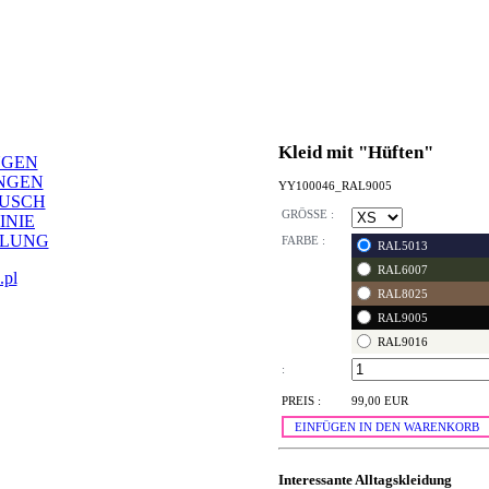
Kleid mit "Hüften"
NGEN
NGEN
YY100046_RAL9005
AUSCH
GRÖSSE :
INIE
LLUNG
FARBE :
RAL5013
RAL6007
.pl
RAL8025
RAL9005
RAL9016
:
PREIS :
99,00 EUR
EINFÜGEN IN DEN WARENKORB
Interessante Alltagskleidung