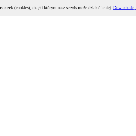
asteczek (cookies), dzięki którym nasz serwis może działać lepiej.
Dowiedz się 