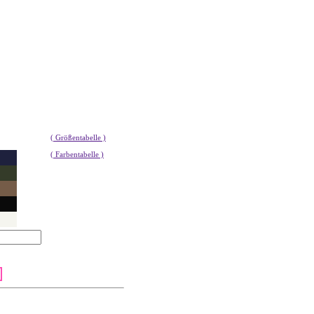
( Größentabelle )
( Farbentabelle )