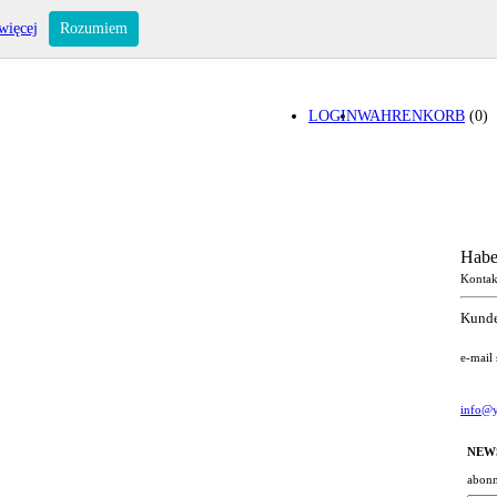
więcej
Rozumiem
LOGIN
WAHRENKORB
(0)
Habe
Kontak
Kunde
e-mail
info@y
NEW
abonn