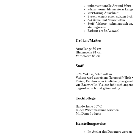
unkonventionelle Art und Weise
kürzer vorne, hinten etwas Lang
kreisförmig Ausschnitt
System erstellt einen spitzen Stof
3/4 Ärmel mit Manschetten
Stoff: Viskose - schmiegt sich an
atmungsaktiv
Farben: große Auswahl
Größen/Maßen
Ärmellänge 50 cm
Hintenweite 91 cm
Vorneweite 83 cm
Stoff
95% Viskose, 5% Elasthan
Viskose wird aus einem Naturstoff (Holz 
Pinien, Bambus oder ähnlichen) hergestell
wie Baumwolle. Viskose fühlt sich angene
hygroskopisch und glänzt seidig
Textilpflege
Handwäsche 30° C
In der Waschmaschine waschen
Mit Dampf bügeln
Herstellungsweise
Im Atelier des Designers werden 