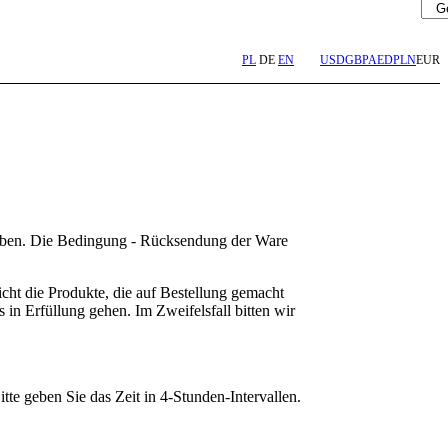
PL
DE
EN
USD
GBP
AED
PLN
EUR
geben. Die Bedingung - Rücksendung der Ware
cht die Produkte, die auf Bestellung gemacht
 in Erfüllung gehen. Im Zweifelsfall bitten wir
tte geben Sie das Zeit in 4-Stunden-Intervallen.