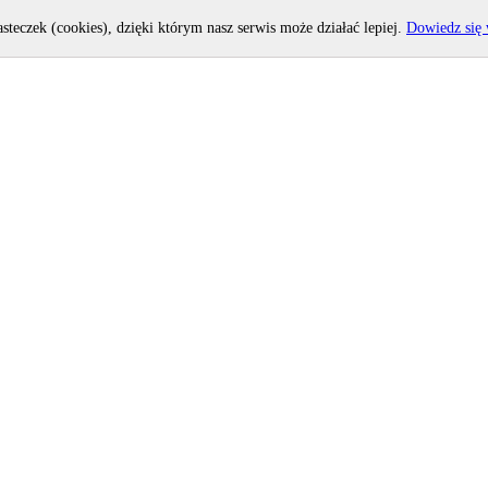
asteczek (cookies), dzięki którym nasz serwis może działać lepiej.
Dowiedz się 