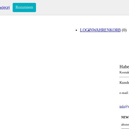
więcej
Rozumiem
LOGIN
WAHRENKORB
(0)
Habe
Kontak
Kunde
e-mail
info@y
NEW
abonn