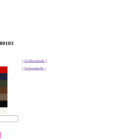
100103
( Größentabelle )
( Farbentabelle )