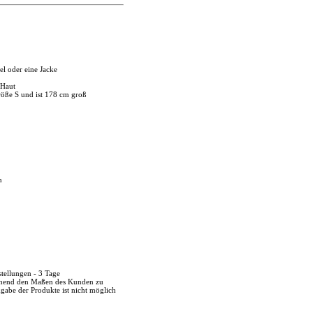
el oder eine Jacke
 Haut
röße S und ist 178 cm groß
n
stellungen - 3 Tage
echend den Maßen des Kunden zu
kgabe der Produkte ist nicht möglich