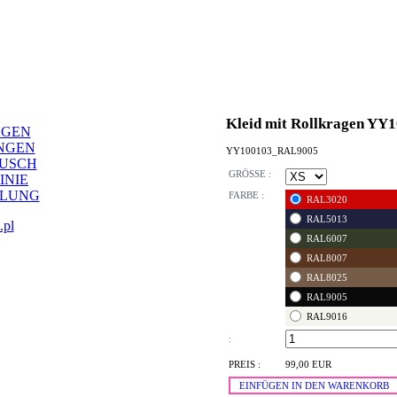
Kleid mit Rollkragen YY
NGEN
NGEN
YY100103_RAL9005
AUSCH
GRÖSSE :
INIE
LLUNG
FARBE :
RAL3020
RAL5013
.pl
RAL6007
RAL8007
RAL8025
RAL9005
RAL9016
:
PREIS :
99,00 EUR
EINFÜGEN IN DEN WARENKORB