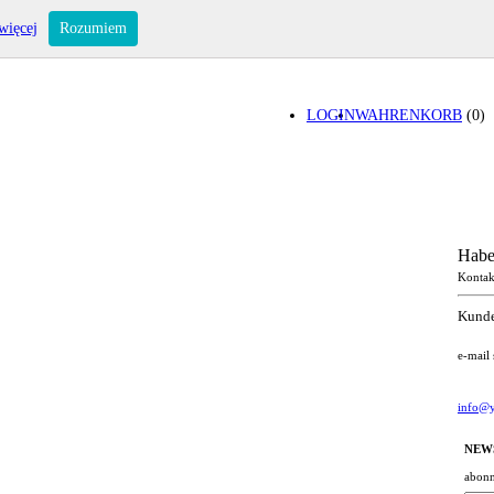
więcej
Rozumiem
LOGIN
WAHRENKORB
(0)
Habe
Kontak
Kunde
e-mail
info@y
NEW
abonn