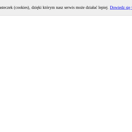
asteczek (cookies), dzięki którym nasz serwis może działać lepiej.
Dowiedz się 