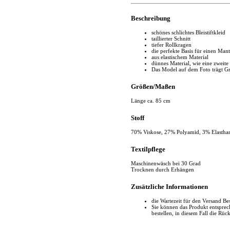
Beschreibung
schönes schlichtes Bleistiftkleid
taillierter Schnitt
tiefer Rollkragen
die perfekte Basis für einen Mant
aus elastischem Material
dünnes Material, wie eine zweite
Das Model auf dem Foto trägt G
Größen/Maßen
Länge ca. 85 cm
Stoff
70% Viskose, 27% Polyamid, 3% Elastha
Textilpflege
Maschinenwäsch bei 30 Grad
Trocknen durch Erhängen
Zusätzliche Informationen
die Wartezeit für den Versand Be
Sie können das Produkt entspr
bestellen, in diesem Fall die Rüc