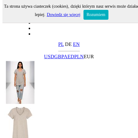
Ta strona używa ciasteczek (cookies), dzięki którym nasz serwis może działa
lepiej.
Dowiedz się więcej
Rozumiem
PL
DE
EN
USD
GBP
AED
PLN
EUR