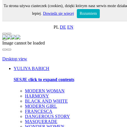
Ta strona używa ciasteczek (cookies), dzięki którym nasz serwis może działa
MENU
lepiej.
Dowiedz się więcej
Rozumiem
ON-LINE SHOP
PL
DE
EN
Image cannot be loaded
Desktop view
YULIYA BABICH
SESJE
click to expand contents
MODERN WOMAN
HARMONY
BLACK AND WHITE
MODERN GIRL
FRANCESCA
DANGEROUS STORY
MASQUERADE
WONDER WOMEN