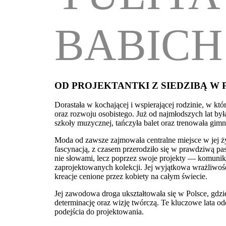
BABICH
OD PROJEKTANTKI Z SIEDZIBĄ W 
Dorastała w kochającej i wspierającej rodzinie, w k
oraz rozwoju osobistego. Już od najmłodszych lat by
szkoły muzycznej, tańczyła balet oraz trenowała gimn
Moda od zawsze zajmowała centralne miejsce w jej ż
fascynacją, z czasem przerodziło się w prawdziwą pas
nie słowami, lecz poprzez swoje projekty — komuniku
zaprojektowanych kolekcji. Jej wyjątkowa wrażliwoś
kreacje cenione przez kobiety na całym świecie.
Jej zawodowa droga ukształtowała się w Polsce, gdz
determinację oraz wizję twórczą. Te kluczowe lata ode
podejścia do projektowania.