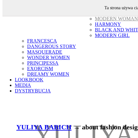
YULIYA BABICH
Ta strona używa ci
SESJE
MODERN WOMAN
HARMONY
BLACK AND WHI
MODERN GIRL
FRANCESCA
DANGEROUS STORY
MASQUERADE
WONDER WOMEN
PRINCIPESSA
EXORCISM
DREAMY WOMEN
LOOKBOOK
MEDIA
DYSTRYBUCJA
YULIYA
YULIYA BABICH
→ about fashion desi