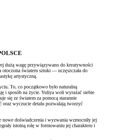
POLSCE
tórej dużą wagę przywiązywano do kreatywności
ła otoczona światem sztuki — uczęszczała do
astykę artystyczną.
yciu. To, co początkowo było naturalną
ję i sposób na życie. Yuliya woli wyrażać siebie
je się ze światem za pomocą starannie
ć oraz wyczucie detalu pozwalają tworzyć
ie nowe doświadczenia i wyzwania wzmocniły jej
grały istotną rolę w formowaniu jej charakteru i