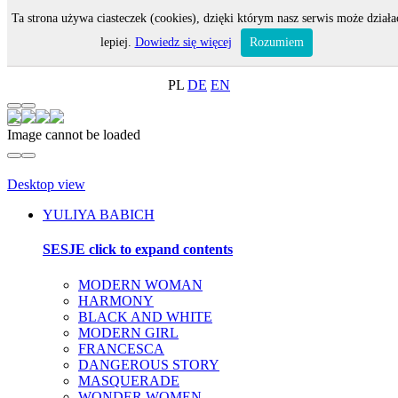
Ta strona używa ciasteczek (cookies), dzięki którym nasz serwis może działa
MENU
lepiej.
Dowiedz się więcej
Rozumiem
ON-LINE SHOP
PL
DE
EN
Image cannot be loaded
Desktop view
YULIYA BABICH
SESJE
click to expand contents
MODERN WOMAN
HARMONY
BLACK AND WHITE
MODERN GIRL
FRANCESCA
DANGEROUS STORY
MASQUERADE
WONDER WOMEN