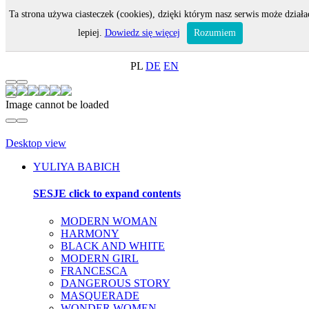
Ta strona używa ciasteczek (cookies), dzięki którym nasz serwis może działa
MENU
lepiej.
Dowiedz się więcej
Rozumiem
ON-LINE SHOP
PL
DE
EN
Image cannot be loaded
Desktop view
YULIYA BABICH
SESJE
click to expand contents
MODERN WOMAN
HARMONY
BLACK AND WHITE
MODERN GIRL
FRANCESCA
DANGEROUS STORY
MASQUERADE
WONDER WOMEN