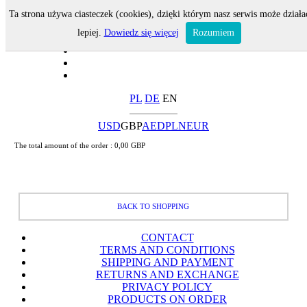
Ta strona używa ciasteczek (cookies), dzięki którym nasz serwis może działa
lepiej.
Dowiedz się więcej
Rozumiem
PL
DE
EN
USD
GBP
AED
PLN
EUR
The total amount of the order :
0,00 GBP
BACK TO SHOPPING
CONTACT
TERMS AND CONDITIONS
SHIPPING AND PAYMENT
RETURNS AND EXCHANGE
PRIVACY POLICY
PRODUCTS ON ORDER