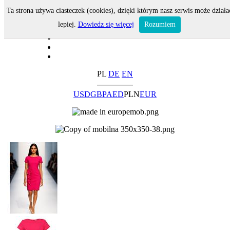
Ta strona używa ciasteczek (cookies), dzięki którym nasz serwis może działa
lepiej.
Dowiedz się więcej
Rozumiem
PL
DE
EN
USD
GBP
AED
PLN
EUR