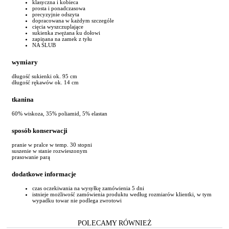
klasyczna i kobieca
prosta i ponadczasowa
precyzyjnie odszyta
dopracowana w każdym szczególe
cięcia wyszczuplające
sukienka zwężana ku dołowi
zapinana na zamek z tyłu
NA ŚLUB
wymiary
długość sukienki ok. 95 cm
długość rękawów ok. 14 cm
tkanina
60% wiskoza, 35% poliamid, 5% elastan
sposób konserwacji
pranie w pralce w temp. 30 stopni
suszenie w stanie rozwieszonym
prasowanie parą
dodatkowe informacje
czas oczekiwania na wysyłkę zamówienia 5 dni
istnieje możliwość zamówienia produktu według rozmiarów klientki, w tym
wypadku towar nie podlega zwrotowi
POLECAMY RÓWNIEŻ