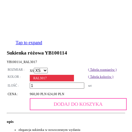
Tap to expand
Sukienka różowa YB100114
YB100114_RAL3017
ROZMIAR :
( Tabela rozmiarów )
XS
KOLOR :
( Tabela kolorów )
RAL3017
ILOŚĆ :
szt
CENA :
960,00 PLN
624,00 PLN
DODAJ DO KOSZYKA
opis
elegancja sukienka w nowoczesnym wydaniu