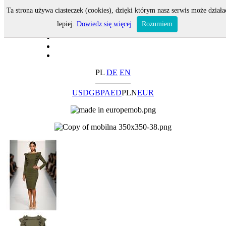
Ta strona używa ciasteczek (cookies), dzięki którym nasz serwis może działa
lepiej.
Dowiedz się więcej
Rozumiem
PL
DE
EN
USD
GBP
AED
PLN
EUR