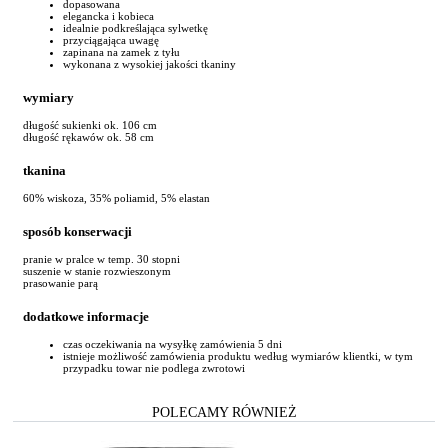
dopasowana
elegancka i kobieca
idealnie podkreślająca sylwetkę
przyciągająca uwagę
zapinana na zamek z tyłu
wykonana z wysokiej jakości tkaniny
wymiary
długość sukienki ok. 106 cm
długość rękawów ok. 58 cm
tkanina
60% wiskoza, 35% poliamid, 5% elastan
sposób konserwacji
pranie w pralce w temp. 30 stopni
suszenie w stanie rozwieszonym
prasowanie parą
dodatkowe informacje
czas oczekiwania na wysyłkę zamówienia 5 dni
istnieje możliwość zamówienia produktu według wymiarów klientki, w tym
przypadku towar nie podlega zwrotowi
POLECAMY RÓWNIEŻ