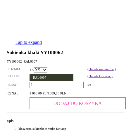
Tap to expand
Sukienka khaki YY100062
YY100062_RAL6007
ROZMIAR :
( Tabela rozmiarów )
XS
KOLOR :
( Tabela kolorów )
RAL6007
ILOŚĆ :
szt
CENA :
1 060,00 PLN
689,00 PLN
DODAJ DO KOSZYKA
opis
klasyczna sukienka z nutką fantazji