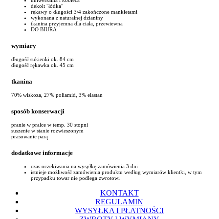
dekolt "łódka"
rękawy o długości 3/4 zakończone mankietami
wykonana z naturalnej dzianiny
tkanina przyjemna dla ciała, przewiewna
DO BIURA
wymiary
długość sukienki ok. 84 cm
długość rękawka ok. 45 cm
tkanina
70% wiskoza, 27% poliamid, 3% elastan
sposób konserwacji
pranie w pralce w temp. 30 stopni
suszenie w stanie rozwieszonym
prasowanie parą
dodatkowe informacje
czas oczekiwania na wysyłkę zamówienia 3 dni
istnieje możliwość zamówienia produktu według wymiarów klientki, w tym
przypadku towar nie podlega zwrotowi
KONTAKT
REGULAMIN
WYSYŁKA I PŁATNOŚCI