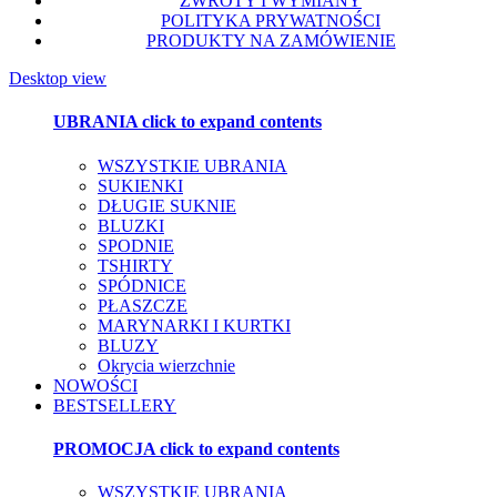
ZWROTY I WYMIANY
POLITYKA PRYWATNOŚCI
PRODUKTY NA ZAMÓWIENIE
Desktop view
UBRANIA
click to expand contents
WSZYSTKIE UBRANIA
SUKIENKI
DŁUGIE SUKNIE
BLUZKI
SPODNIE
TSHIRTY
SPÓDNICE
PŁASZCZE
MARYNARKI I KURTKI
BLUZY
Okrycia wierzchnie
NOWOŚCI
BESTSELLERY
PROMOCJA
click to expand contents
WSZYSTKIE UBRANIA