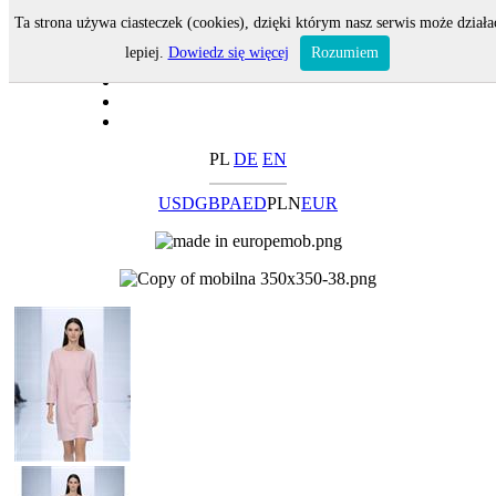
Ta strona używa ciasteczek (cookies), dzięki którym nasz serwis może działa
lepiej.
Dowiedz się więcej
Rozumiem
PL
DE
EN
USD
GBP
AED
PLN
EUR