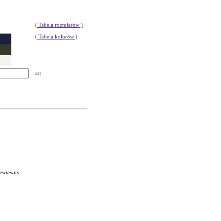
( Tabela rozmiarów )
( Tabela kolorów )
szt
rzewiewny