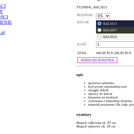
CI
YY200041_RAL5013
Y
ROZMIAR :
ŚCI
ENIE
KOLOR :
RAL5013
RAL6007
.pl
RAL9016
ILOŚĆ :
CENA :
440,00 PLN
286,00 PLN
DODAJ DO KOSZYKA
opis
sportowa sukienka
krój prosty minimalistyczny
okrągły dekolt
rękawy do łokcia
kieszenie na biodrach
wykonana z naturalnej dzianiny
materiał przyjemny dla ciała, p
wymiary
długość całkowita ok. 93 cm
długość rękawów ok. 28 cm