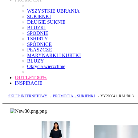
WSZYSTKIE UBRANIA
SUKIENKI
DŁUGIE SUKNIE
BLUZKI
SPODNIE
TSHIRTY
SPÓDNICE
PŁASZCZE
MARYNARKI I KURTKI
BLUZY
Okrycia wierzchnie
OUTLET
80%
INSPIRACJE
SKLEP INTERNETOWY
→
PROMOCJA→SUKIENKI
→ YY200041_RAL5013