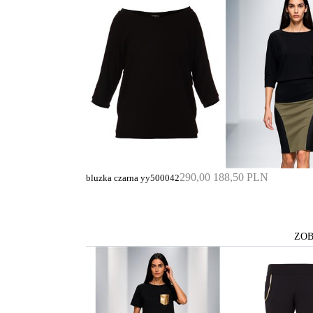
290,00
188,50 PLN
bluzka czarna yy500042
ZOB