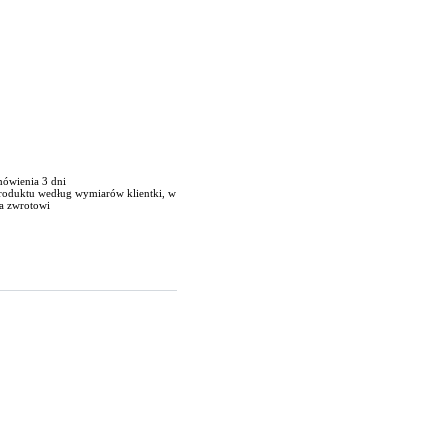
mówienia 3 dni
produktu według wymiarów klientki, w
a zwrotowi