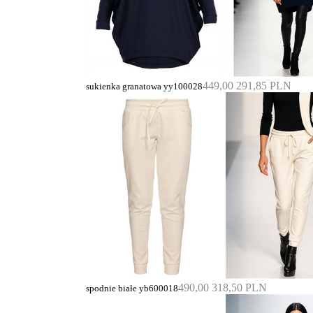
449,00
291,85 PLN
sukienka granatowa yy100028
490,00
318,50 PLN
spodnie białe yb600018