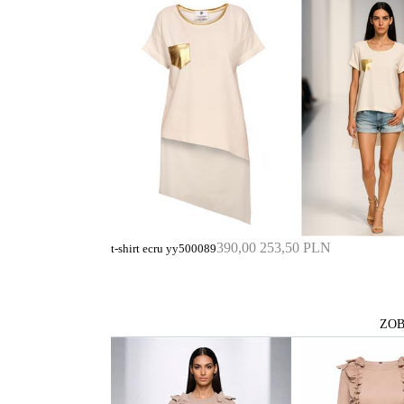
390,00
253,50 PLN
t-shirt ecru yy500089
ZOB