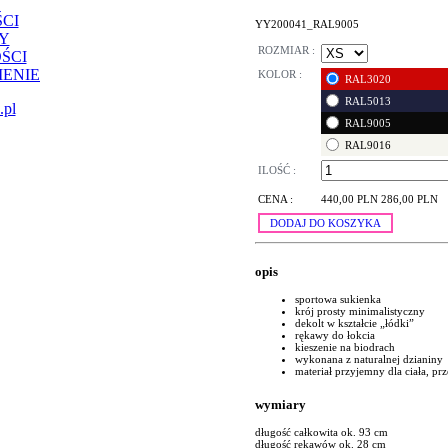
CI
YY200041_RAL9005
Y
ROZMIAR :
ŚCI
ENIE
KOLOR :
RAL3020
RAL5013
.pl
RAL9005
RAL9016
ILOŚĆ :
CENA :
440,00 PLN
286,00 PLN
DODAJ DO KOSZYKA
opis
sportowa sukienka
krój prosty minimalistyczny
dekolt w kształcie „łódki”
rękawy do łokcia
kieszenie na biodrach
wykonana z naturalnej dzianiny
materiał przyjemny dla ciała, p
wymiary
długość całkowita ok. 93 cm
długość rękawów ok. 28 cm