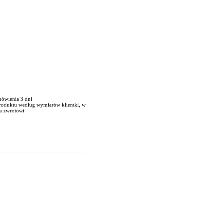
mówienia 3 dni
produktu według wymiarów klientki, w
a zwrotowi