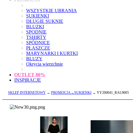
WSZYSTKIE UBRANIA
SUKIENKI
DŁUGIE SUKNIE
BLUZKI
SPODNIE
TSHIRTY
SPÓDNICE
PŁASZCZE
MARYNARKI I KURTKI
BLUZY
Okrycia wierzchnie
OUTLET
80%
INSPIRACJE
SKLEP INTERNETOWY
→
PROMOCJA→SUKIENKI
→ YY200041_RAL9005