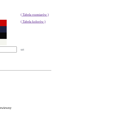
( Tabela rozmiarów )
( Tabela kolorów )
szt
rzewiewny