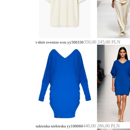
350,00
245,00 PLN
t-shirt oversize ecru yy500330
440,00
286,00 PLN
sukienka niebieska yy100060