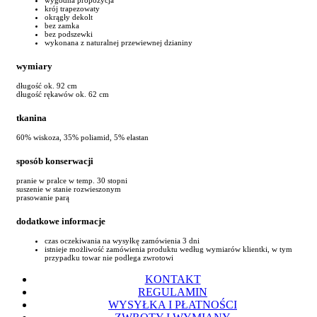
krój trapezowaty
okrągły dekolt
bez zamka
bez podszewki
wykonana z naturalnej przewiewnej dzianiny
wymiary
długość ok. 92 cm
długość rękawów ok. 62 cm
tkanina
60% wiskoza, 35% poliamid, 5% elastan
sposób konserwacji
pranie w pralce w temp. 30 stopni
suszenie w stanie rozwieszonym
prasowanie parą
dodatkowe informacje
czas oczekiwania na wysyłkę zamówienia 3 dni
istnieje możliwość zamówienia produktu według wymiarów klientki, w tym
przypadku towar nie podlega zwrotowi
KONTAKT
REGULAMIN
WYSYŁKA I PŁATNOŚCI