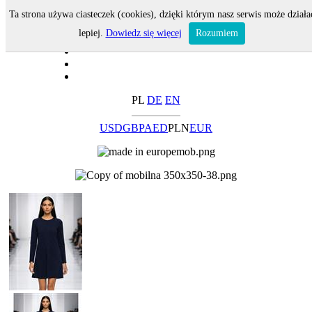
Ta strona używa ciasteczek (cookies), dzięki którym nasz serwis może działa
lepiej.
Dowiedz się więcej
Rozumiem
PL
DE
EN
USD
GBP
AED
PLN
EUR