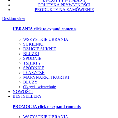
ZWROTY I WYMIANY
POLITYKA PRYWATNOŚCI
PRODUKTY NA ZAMÓWIENIE
Desktop view
UBRANIA
click to expand contents
WSZYSTKIE UBRANIA
SUKIENKI
DŁUGIE SUKNIE
BLUZKI
SPODNIE
TSHIRTY
SPÓDNICE
PŁASZCZE
MARYNARKI I KURTKI
BLUZY
Okrycia wierzchnie
NOWOŚCI
BESTSELLERY
PROMOCJA
click to expand contents
WSZYSTKIE UBRANIA