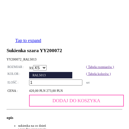
Tap to expand
Sukienka szara YY200072
YY200072_RAL5013
ROZMIAR :
( Tabela rozmiarów )
XS
KOLOR :
( Tabela kolorów )
RAL5013
ILOŚĆ :
szt
CENA :
420,00 PLN
273,00 PLN
DODAJ DO KOSZYKA
opis
sukienka na co dzień
wygodna propozycja