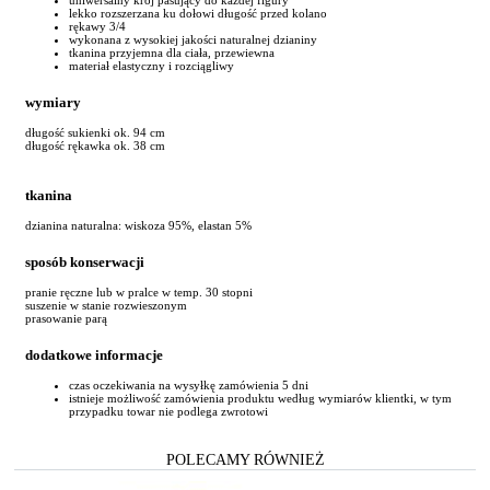
lekko rozszerzana ku dołowi długość przed kolano
rękawy 3/4
wykonana z wysokiej jakości naturalnej dzianiny
tkanina przyjemna dla ciała, przewiewna
materiał elastyczny i rozciągliwy
wymiary
długość sukienki ok. 94 cm
długość rękawka ok. 38 cm
tkanina
dzianina naturalna: wiskoza 95%, elastan 5%
sposób konserwacji
pranie ręczne lub w pralce w temp. 30 stopni
suszenie w stanie rozwieszonym
prasowanie parą
dodatkowe informacje
czas oczekiwania na wysyłkę zamówienia 5 dni
istnieje możliwość zamówienia produktu według wymiarów klientki, w tym
przypadku towar nie podlega zwrotowi
POLECAMY RÓWNIEŻ