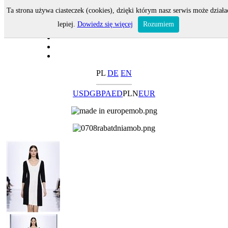
Ta strona używa ciasteczek (cookies), dzięki którym nasz serwis może działa
lepiej.
Dowiedz się więcej
Rozumiem
PL
DE
EN
USD
GBP
AED
PLN
EUR