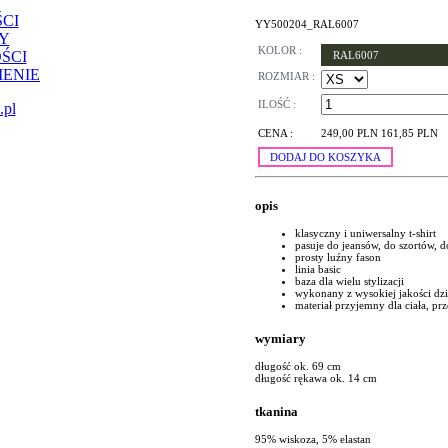
CI
YY500204_RAL6007
Y
KOLOR :
ŚCI
RAL6007
ENIE
ROZMIAR :
ILOŚĆ :
.pl
CENA :
249,00 PLN
161,85 PLN
DODAJ DO KOSZYKA
opis
klasyczny i uniwersalny t-shirt
pasuje do jeansów, do szortów, d
prosty luźny fason
linia basic
baza dla wielu stylizacji
wykonany z wysokiej jakości dz
materiał przyjemny dla ciała, p
wymiary
długość ok. 69 cm
długość rękawa ok. 14 cm
tkanina
95% wiskoza, 5% elastan