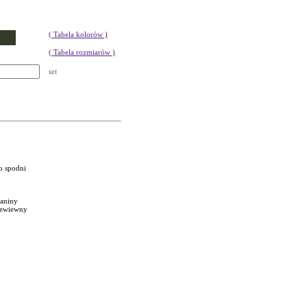
( Tabela kolorów )
( Tabela rozmiarów )
szt
o spodni
ianiny
rzewiewny