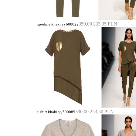
359,00
233,35 PLN
spodnie khaki yy600022
390,00
253,50 PLN
t-shirt khaki yy500089