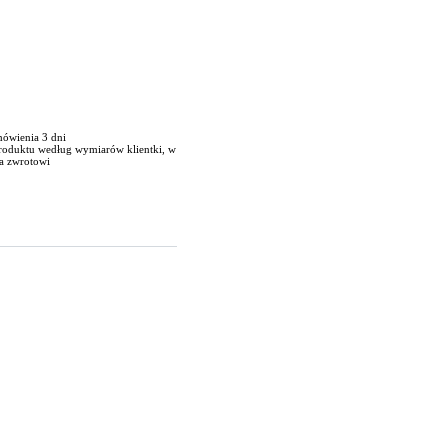
mówienia 3 dni
produktu według wymiarów klientki, w
a zwrotowi