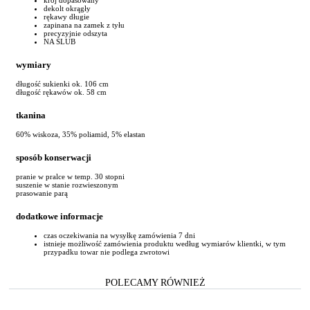
dekolt okrągły
rękawy długie
zapinana na zamek z tyłu
precyzyjnie odszyta
NA ŚLUB
wymiary
długość sukienki ok. 106 cm
długość rękawów ok. 58 cm
tkanina
60% wiskoza, 35% poliamid, 5% elastan
sposób konserwacji
pranie w pralce w temp. 30 stopni
suszenie w stanie rozwieszonym
prasowanie parą
dodatkowe informacje
czas oczekiwania na wysyłkę zamówienia 7 dni
istnieje możliwość zamówienia produktu według wymiarów klientki, w tym
przypadku towar nie podlega zwrotowi
POLECAMY RÓWNIEŻ