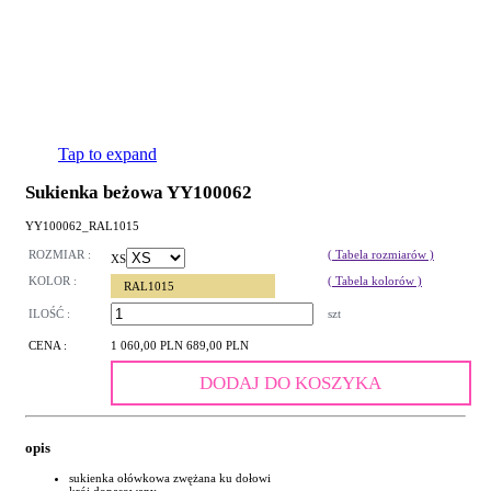
Tap to expand
Sukienka beżowa YY100062
YY100062_RAL1015
ROZMIAR :
( Tabela rozmiarów )
XS
KOLOR :
( Tabela kolorów )
RAL1015
ILOŚĆ :
szt
CENA :
1 060,00 PLN
689,00 PLN
DODAJ DO KOSZYKA
opis
sukienka ołówkowa zwężana ku dołowi
krój dopasowany