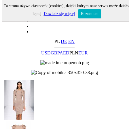
Ta strona używa ciasteczek (cookies), dzięki którym nasz serwis może działa
lepiej.
Dowiedz się więcej
Rozumiem
PL
DE
EN
USD
GBP
AED
PLN
EUR