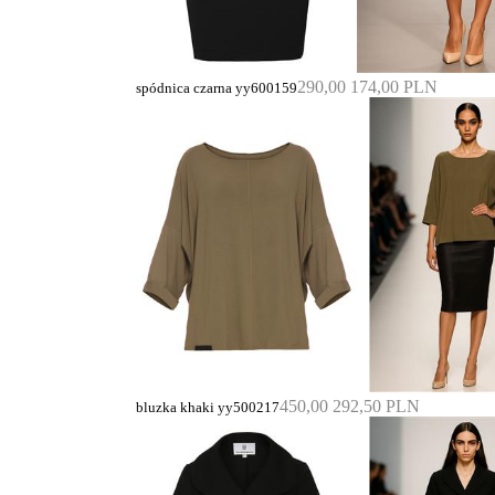
290,00
174,00 PLN
spódnica czarna yy600159
450,00
292,50 PLN
bluzka khaki yy500217