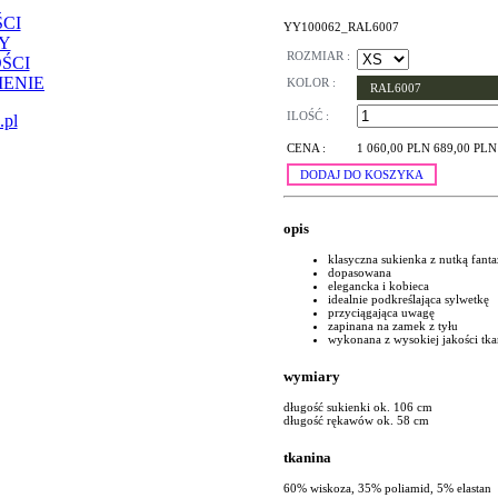
CI
YY100062_RAL6007
Y
ROZMIAR :
ŚCI
ENIE
KOLOR :
RAL6007
ILOŚĆ :
.pl
CENA :
1 060,00 PLN
689,00 PLN
DODAJ DO KOSZYKA
opis
klasyczna sukienka z nutką fanta
dopasowana
elegancka i kobieca
idealnie podkreślająca sylwetkę
przyciągająca uwagę
zapinana na zamek z tyłu
wykonana z wysokiej jakości tk
wymiary
długość sukienki ok. 106 cm
długość rękawów ok. 58 cm
tkanina
60% wiskoza, 35% poliamid, 5% elastan