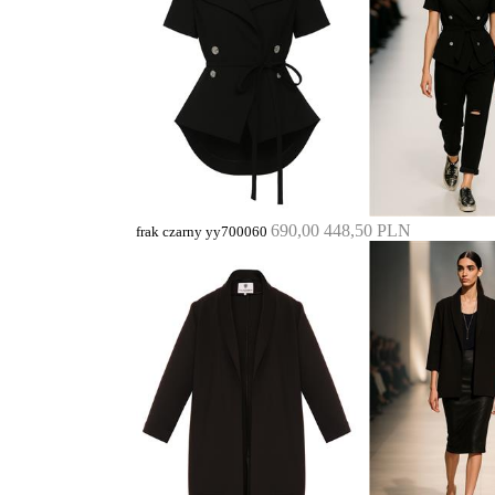
690,00
448,50 PLN
frak czarny yy700060