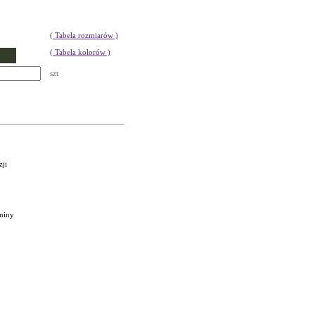
( Tabela rozmiarów )
( Tabela kolorów )
szt
zji
aniny