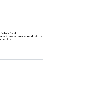
mówienia 5 dni
produktu według wymiarów klientki, w
a zwrotowi