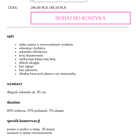
CENA :
290,00 PLN
188,50 PLN
DODAJ DO KOSZYKA
opis
mała czarna w nowoczesnym wydaniu
odważna i kobieca
sukienka ołówkowa
krój dopasowany
zachowuje klasyczną linię
dekolt okrągły
bez zapięć
bez rękawów
idealna baza pod płaszcz czy marynarkę
wymiary
długość sukienki ok. 85 cm
tkanina
60% wiskoza, 35% poliamid, 5% elastan
sposób konserwacji
pranie w pralce w temp. 30 stopni
suszenie w stanie rozwieszonym