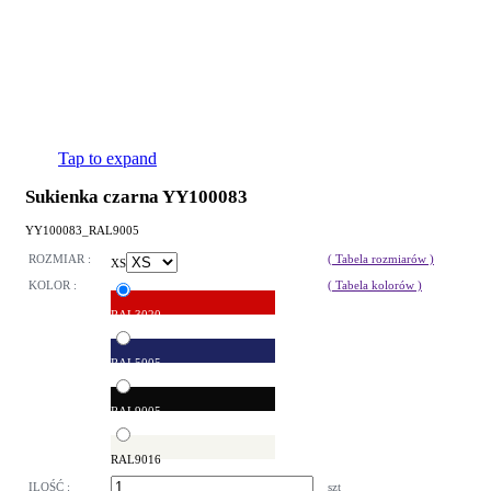
Tap to expand
Sukienka czarna YY100083
YY100083_RAL9005
ROZMIAR :
( Tabela rozmiarów )
XS
KOLOR :
( Tabela kolorów )
RAL3020
RAL5005
RAL9005
RAL9016
ILOŚĆ :
szt