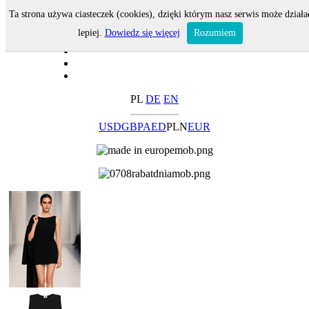
Ta strona używa ciasteczek (cookies), dzięki którym nasz serwis może działa
lepiej.
Dowiedz się więcej
Rozumiem
PL
DE
EN
USD
GBP
AED
PLN
EUR