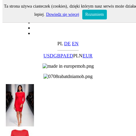
Ta strona używa ciasteczek (cookies), dzięki którym nasz serwis może działa
lepiej.
Dowiedz się więcej
Rozumiem
PL
DE
EN
USD
GBP
AED
PLN
EUR