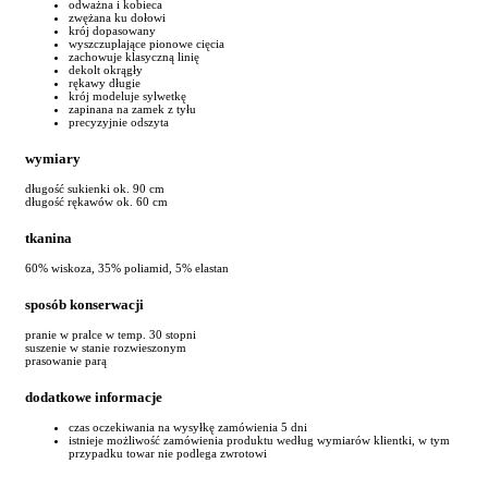
odważna i kobieca
zwężana ku dołowi
krój dopasowany
wyszczuplające pionowe cięcia
zachowuje klasyczną linię
dekolt okrągły
rękawy długie
krój modeluje sylwetkę
zapinana na zamek z tyłu
precyzyjnie odszyta
wymiary
długość sukienki ok. 90 cm
długość rękawów ok. 60 cm
tkanina
60% wiskoza, 35% poliamid, 5% elastan
sposób konserwacji
pranie w pralce w temp. 30 stopni
suszenie w stanie rozwieszonym
prasowanie parą
dodatkowe informacje
czas oczekiwania na wysyłkę zamówienia 5 dni
istnieje możliwość zamówienia produktu według wymiarów klientki, w tym
przypadku towar nie podlega zwrotowi