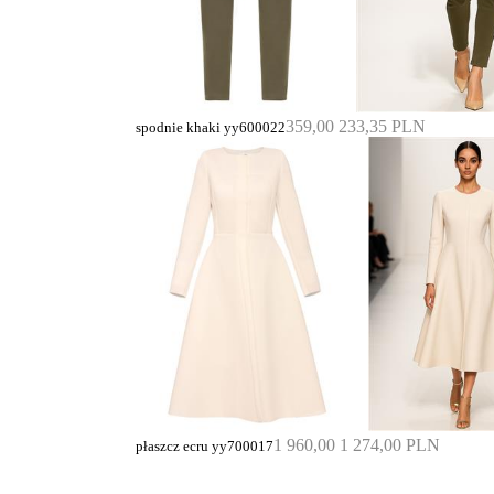
359,00
233,35 PLN
spodnie khaki yy600022
1 960,00
1 274,00 PLN
płaszcz ecru yy700017