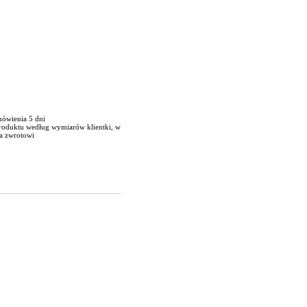
mówienia 5 dni
produktu według wymiarów klientki, w
a zwrotowi