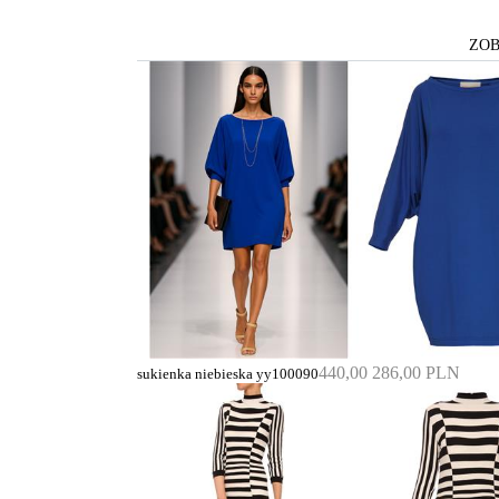
ZOB
440,00
286,00 PLN
sukienka niebieska yy100090