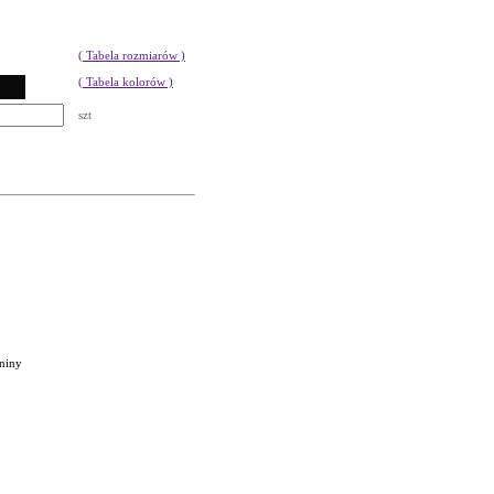
( Tabela rozmiarów )
( Tabela kolorów )
szt
aniny