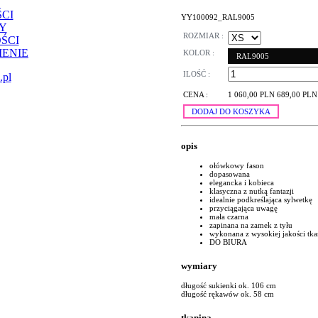
CI
YY100092_RAL9005
Y
ROZMIAR :
ŚCI
ENIE
KOLOR :
RAL9005
ILOŚĆ :
.pl
CENA :
1 060,00 PLN
689,00 PLN
DODAJ DO KOSZYKA
opis
ołówkowy fason
dopasowana
elegancka i kobieca
klasyczna z nutką fantazji
idealnie podkreślająca sylwetkę
przyciągająca uwagę
mała czarna
zapinana na zamek z tyłu
wykonana z wysokiej jakości tk
DO BIURA
wymiary
długość sukienki ok. 106 cm
długość rękawów ok. 58 cm
tkanina