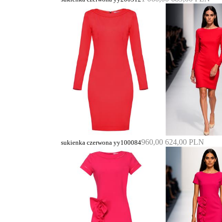
960,00
624,00 PLN
sukienka czerwona yy100084