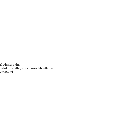
mówienia 5 dni
roduktu według rozmiarów klientki, w
 zwrotowi