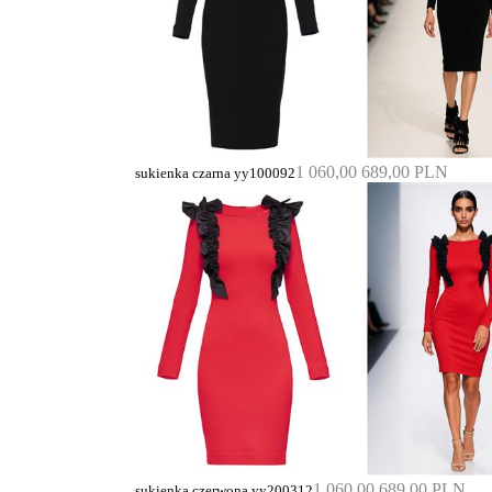
1 060,00
689,00 PLN
sukienka czarna yy100092
1 060,00
689,00 PLN
sukienka czerwona yy200312