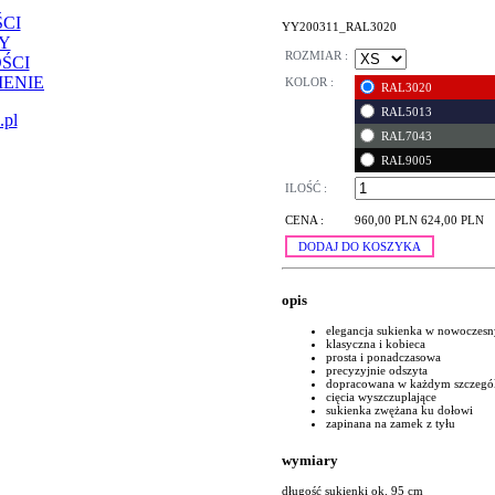
CI
YY200311_RAL3020
Y
ROZMIAR :
ŚCI
ENIE
KOLOR :
RAL3020
RAL5013
.pl
RAL7043
RAL9005
ILOŚĆ :
CENA :
960,00 PLN
624,00 PLN
DODAJ DO KOSZYKA
opis
elegancja sukienka w nowoczes
klasyczna i kobieca
prosta i ponadczasowa
precyzyjnie odszyta
dopracowana w każdym szczegó
cięcia wyszczuplające
sukienka zwężana ku dołowi
zapinana na zamek z tyłu
wymiary
długość sukienki ok. 95 cm