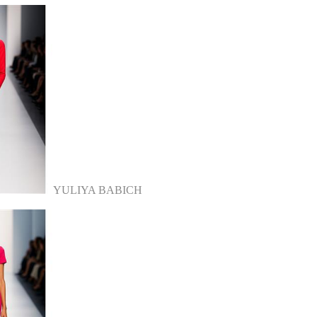
YULIYA BABICH