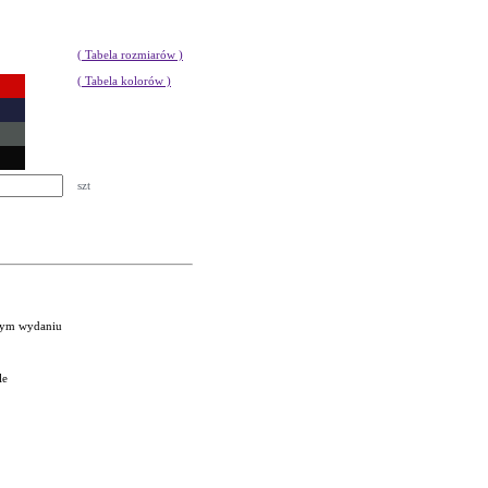
( Tabela rozmiarów )
( Tabela kolorów )
szt
nym wydaniu
le