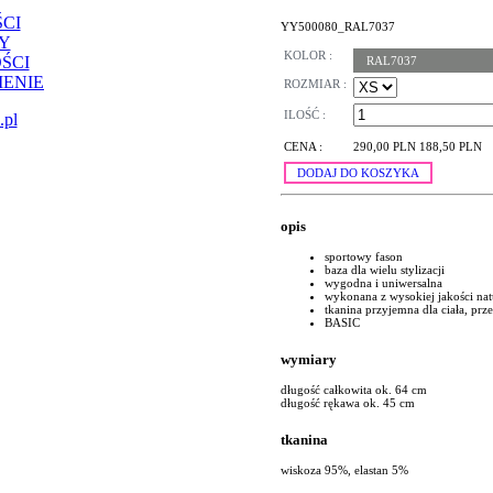
CI
YY500080_RAL7037
Y
KOLOR :
ŚCI
RAL7037
ENIE
ROZMIAR :
ILOŚĆ :
.pl
CENA :
290,00 PLN
188,50 PLN
DODAJ DO KOSZYKA
opis
sportowy fason
baza dla wielu stylizacji
wygodna i uniwersalna
wykonana z wysokiej jakości nat
tkanina przyjemna dla ciała, pr
BASIC
wymiary
długość całkowita ok. 64 cm
długość rękawa ok. 45 cm
tkanina
wiskoza 95%, elastan 5%