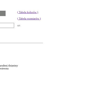
( Tabela kolorów )
( Tabela rozmiarów )
szt
uralnej dzianiny
zewiewna