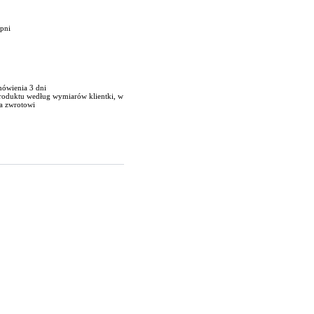
opni
mówienia 3 dni
produktu według wymiarów klientki, w
a zwrotowi