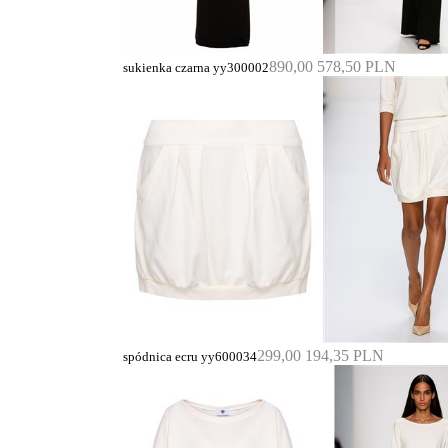
890,00
578,50 PLN
sukienka czarna yy300002
299,00
194,35 PLN
spódnica ecru yy600034