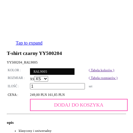
Tap to expand
T-shirt czarny YY500204
YY500204_RAL9005
KOLOR :
( Tabela kolorów )
RAL9005
ROZMIAR :
( Tabela rozmiarów )
XS
ILOŚĆ :
szt
CENA :
249,00 PLN
161,85 PLN
DODAJ DO KOSZYKA
opis
klasyczny i uniwersalny