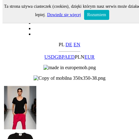
Ta strona używa ciasteczek (cookies), dzięki którym nasz serwis może działa
lepiej.
Dowiedz się więcej
Rozumiem
PL
DE
EN
USD
GBP
AED
PLN
EUR