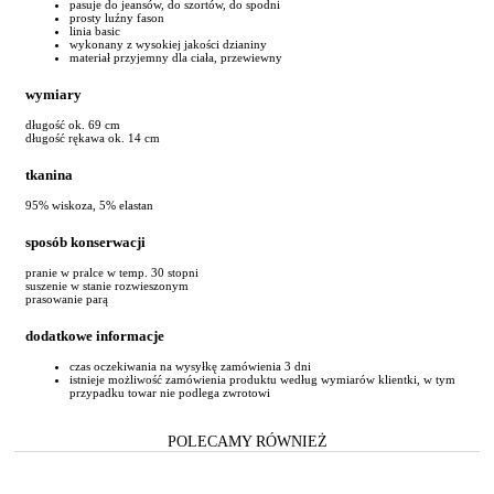
pasuje do jeansów, do szortów, do spodni
prosty luźny fason
linia basic
wykonany z wysokiej jakości dzianiny
materiał przyjemny dla ciała, przewiewny
wymiary
długość ok. 69 cm
długość rękawa ok. 14 cm
tkanina
95% wiskoza, 5% elastan
sposób konserwacji
pranie w pralce w temp. 30 stopni
suszenie w stanie rozwieszonym
prasowanie parą
dodatkowe informacje
czas oczekiwania na wysyłkę zamówienia 3 dni
istnieje możliwość zamówienia produktu według wymiarów klientki, w tym
przypadku towar nie podlega zwrotowi
POLECAMY RÓWNIEŻ