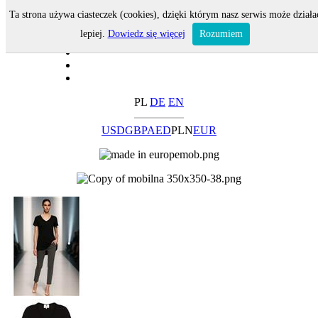
Ta strona używa ciasteczek (cookies), dzięki którym nasz serwis może działa
lepiej.
Dowiedz się więcej
Rozumiem
PL
DE
EN
USD
GBP
AED
PLN
EUR