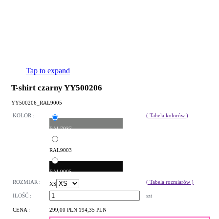
Tap to expand
T-shirt czarny YY500206
YY500206_RAL9005
KOLOR :
( Tabela kolorów )
RAL7037
RAL9003
RAL9005
ROZMIAR :
( Tabela rozmiarów )
XS
ILOŚĆ :
szt
CENA :
299,00 PLN
194,35 PLN