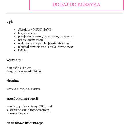
DODAJ DO KOSZYKA
opis
Absolutny MUST HAVE
krój oversize
pasuje do jeansów, do szortów, do spodni
prosty luźny fason
wykonany z wysokiej jakości dzianiny
materiał przyjemny dla ciała, przewiewny
BASIC
wymiary
długość ok. 85 cm
długość rękawa ok. 14 cm
tkanina
95% wiskoza, 5% elastan
sposób konserwacji
pranie w pralce w temp. 30 stopni
suszenie w stanie rozwieszonym
prasowanie parą
dodatkowe informacje