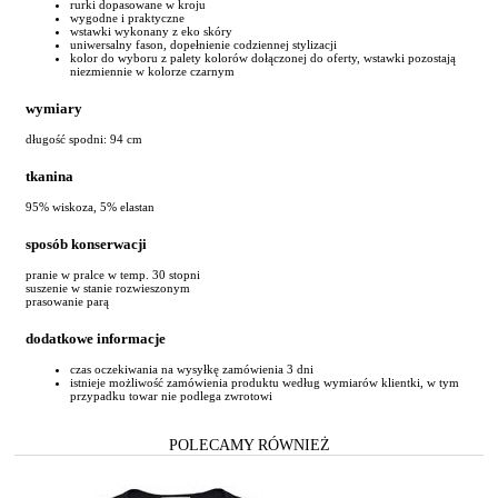
rurki dopasowane w kroju
wygodne i praktyczne
wstawki wykonany z eko skóry
uniwersalny fason, dopełnienie codziennej stylizacji
kolor do wyboru z palety kolorów dołączonej do oferty, wstawki pozostają
niezmiennie w kolorze czarnym
wymiary
długość spodni: 94 cm
tkanina
95% wiskoza, 5% elastan
sposób konserwacji
pranie w pralce w temp. 30 stopni
suszenie w stanie rozwieszonym
prasowanie parą
dodatkowe informacje
czas oczekiwania na wysyłkę zamówienia 3 dni
istnieje możliwość zamówienia produktu według wymiarów klientki, w tym
przypadku towar nie podlega zwrotowi
POLECAMY RÓWNIEŻ