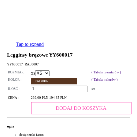
Tap to expand
Legginsy brązowe YY600017
YY600017_RAL8007
ROZMIAR :
( Tabela rozmiarów )
XS
KOLOR :
( Tabela kolorów )
RAL8007
ILOŚĆ :
szt
CENA :
299,00 PLN
194,35 PLN
DODAJ DO KOSZYKA
opis
designerski fason