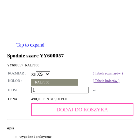
Tap to expand
Spodnie szare YY600057
YY600057_RAL7030
ROZMIAR :
( Tabela rozmiarów )
XS
KOLOR :
( Tabela kolorów )
RAL7030
ILOŚĆ :
szt
CENA :
490,00 PLN
318,50 PLN
DODAJ DO KOSZYKA
opis
wygodne i praktyczne