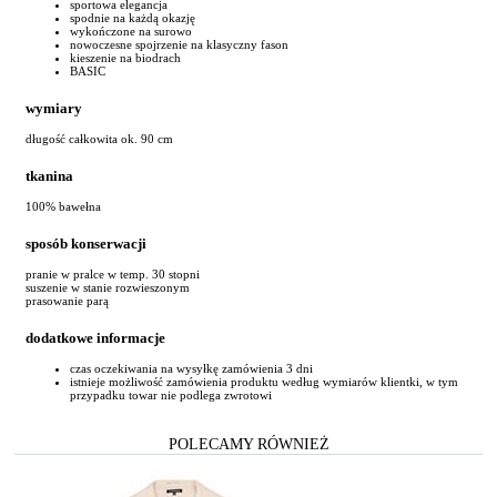
sportowa elegancja
spodnie na każdą okazję
wykończone na surowo
nowoczesne spojrzenie na klasyczny fason
kieszenie na biodrach
BASIC
wymiary
długość całkowita ok. 90 cm
tkanina
100% bawełna
sposób konserwacji
pranie w pralce w temp. 30 stopni
suszenie w stanie rozwieszonym
prasowanie parą
dodatkowe informacje
czas oczekiwania na wysyłkę zamówienia 3 dni
istnieje możliwość zamówienia produktu według wymiarów klientki, w tym
przypadku towar nie podlega zwrotowi
POLECAMY RÓWNIEŻ