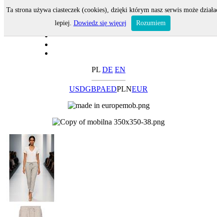
Ta strona używa ciasteczek (cookies), dzięki którym nasz serwis może działa
lepiej.
Dowiedz się więcej
Rozumiem
PL
DE
EN
USD
GBP
AED
PLN
EUR