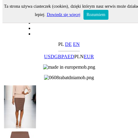
Ta strona używa ciasteczek (cookies), dzięki którym nasz serwis może działa
lepiej.
Dowiedz się więcej
Rozumiem
PL
DE
EN
USD
GBP
AED
PLN
EUR