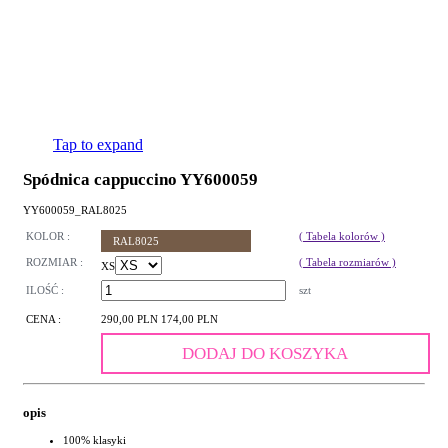
Tap to expand
Spódnica cappuccino YY600059
YY600059_RAL8025
KOLOR :
( Tabela kolorów )
RAL8025
ROZMIAR :
( Tabela rozmiarów )
XS
ILOŚĆ :
szt
CENA :
290,00 PLN
174,00 PLN
DODAJ DO KOSZYKA
opis
100% klasyki