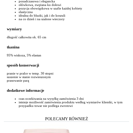
ponadczasowa i elegancka
ołówkowa, zwężana ku dołowi
pozycja obowiązkowa w szafie każdej kobiety
elastyczna
idealna do bluzki, jak i do koszuli
na co dzień i na szalone wieczory
wymiary
długość całkowita ok. 65 cm
tkanina
95% wiskoza, 5% elastan
sposób konserwacji
pranie w pralce w temp. 30 stopni
suszenie w stanie rozwieszonym
prasowanie parą
dodatkowe informacje
czas oczekiwania na wysyłkę zamówienia 3 dni
istnieje możliwość zamówienia produktu według wymiarów klientki, w tym
przypadku towar nie podlega zwrotowi
POLECAMY RÓWNIEŻ