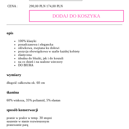
CENA :
290,00 PLN
174,00 PLN
DODAJ DO KOSZYKA
opis
100% klasyki
ponadczasowa i elegancka
ołówkowa, zwężana ku dołowi
pozycja obowiązkowa w szafie każdej kobiety
elastyczna
idealna do bluzki, jak i do koszuli
na co dzień i na szalone wieczory
DO BIURA
wymiary
długość całkowita ok. 60 cm
tkanina
60% wiskoza, 35% poliamid, 5% elastan
sposób konserwacji
pranie w pralce w temp. 30 stopni
suszenie w stanie rozwieszonym
prasowanie parą