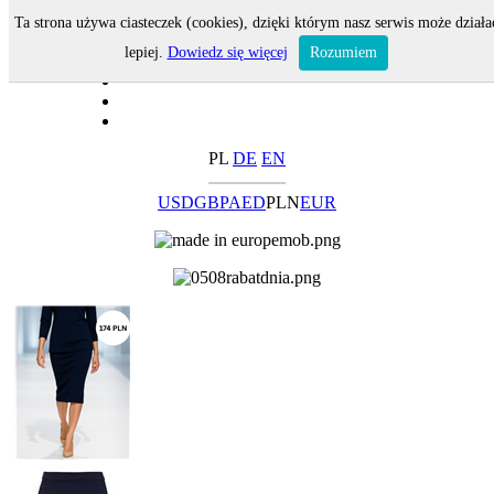
Ta strona używa ciasteczek (cookies), dzięki którym nasz serwis może działa
lepiej.
Dowiedz się więcej
Rozumiem
PL
DE
EN
USD
GBP
AED
PLN
EUR