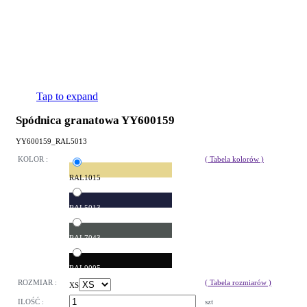
Tap to expand
Spódnica granatowa YY600159
YY600159_RAL5013
KOLOR :
( Tabela kolorów )
RAL1015
RAL5013
RAL7043
RAL9005
ROZMIAR :
( Tabela rozmiarów )
XS
ILOŚĆ :
szt