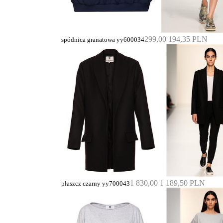
299,00
194,35 PLN
spódnica granatowa yy600034
1 830,00
1 189,50 PLN
płaszcz czarny yy700043