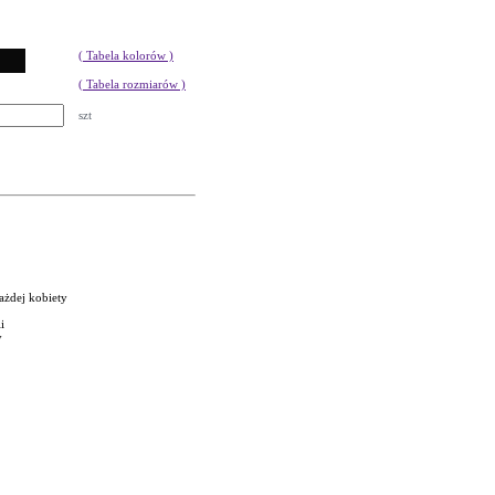
( Tabela kolorów )
( Tabela rozmiarów )
szt
ażdej kobiety
i
y