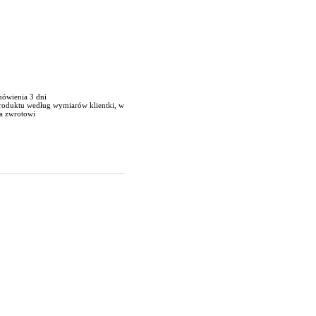
mówienia 3 dni
produktu według wymiarów klientki, w
a zwrotowi