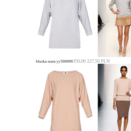
350,00
227,50 PLN
bluzka szara yy500099