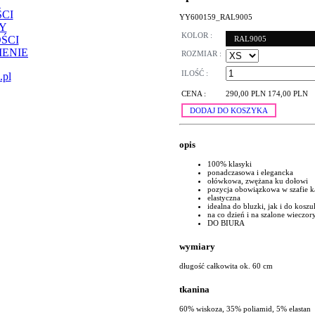
CI
YY600159_RAL9005
Y
KOLOR :
ŚCI
RAL9005
ENIE
ROZMIAR :
ILOŚĆ :
.pl
CENA :
290,00 PLN
174,00 PLN
DODAJ DO KOSZYKA
opis
100% klasyki
ponadczasowa i elegancka
ołówkowa, zwężana ku dołowi
pozycja obowiązkowa w szafie k
elastyczna
idealna do bluzki, jak i do koszul
na co dzień i na szalone wieczor
DO BIURA
wymiary
długość całkowita ok. 60 cm
tkanina
60% wiskoza, 35% poliamid, 5% elastan