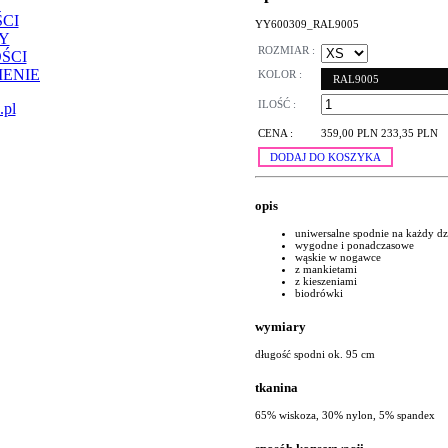
CI
YY600309_RAL9005
Y
ROZMIAR :
ŚCI
ENIE
KOLOR :
RAL9005
ILOŚĆ :
.pl
CENA :
359,00 PLN
233,35 PLN
DODAJ DO KOSZYKA
opis
uniwersalne spodnie na każdy dz
wygodne i ponadczasowe
wąskie w nogawce
z mankietami
z kieszeniami
biodrówki
wymiary
długość spodni ok. 95 cm
tkanina
65% wiskoza, 30% nylon, 5% spandex