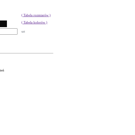
( Tabela rozmiarów )
( Tabela kolorów )
szt
ień