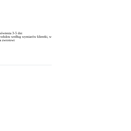
mówienia 3-5 dni
produktu według wymiarów klientki, w
a zwrotowi