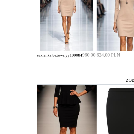
960,00
624,00 PLN
sukienka beżowa yy100084
ZOB