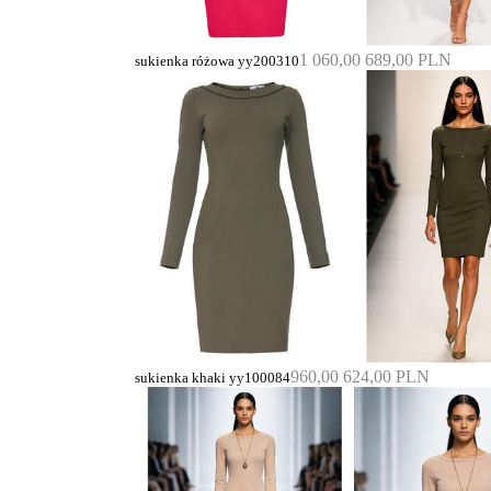
1 060,00
689,00 PLN
sukienka różowa yy200310
960,00
624,00 PLN
sukienka khaki yy100084