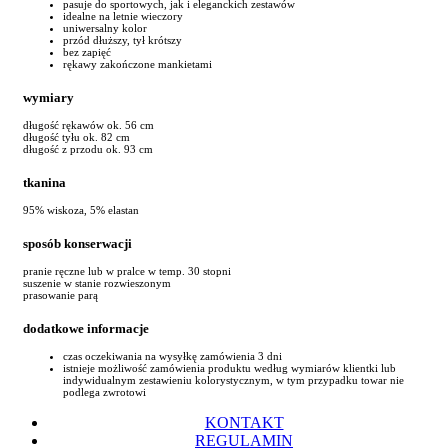
pasuje do sportowych, jak i eleganckich zestawów
idealne na letnie wieczory
uniwersalny kolor
przód dłuższy, tył krótszy
bez zapięć
rękawy zakończone mankietami
wymiary
długość rękawów ok. 56 cm
długość tyłu ok. 82 cm
długość z przodu ok. 93 cm
tkanina
95% wiskoza, 5% elastan
sposób konserwacji
pranie ręczne lub w pralce w temp. 30 stopni
suszenie w stanie rozwieszonym
prasowanie parą
dodatkowe informacje
czas oczekiwania na wysyłkę zamówienia 3 dni
istnieje możliwość zamówienia produktu według wymiarów klientki lub
indywidualnym zestawieniu kolorystycznym, w tym przypadku towar nie
podlega zwrotowi
KONTAKT
REGULAMIN