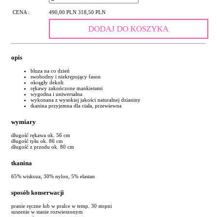
CENA :
490,00 PLN
318,50 PLN
DODAJ DO KOSZYKA
opis
bluza na co dzień
swobodny i niekrępujący fason
okrągły dekolt
rękawy zakończone mankietami
wygodna i uniwersalna
wykonana z wysokiej jakości naturalnej dzianiny
tkanina przyjemna dla ciała, przewiewna
wymiary
długość rękawa ok. 56 cm
długość tyłu ok. 86 cm
długość z przodu ok. 80 cm
tkanina
65% wiskoza, 30% nylon, 5% elastan
sposób konserwacji
pranie ręczne lub w pralce w temp. 30 stopni
suszenie w stanie rozwieszonym