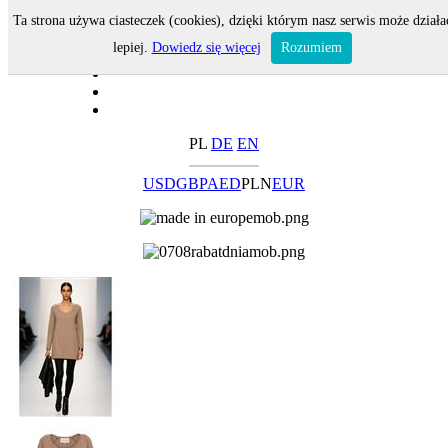
Ta strona używa ciasteczek (cookies), dzięki którym nasz serwis może działa
lepiej.
Dowiedz się więcej
Rozumiem
PL
DE
EN
USD
GBP
AED
PLN
EUR