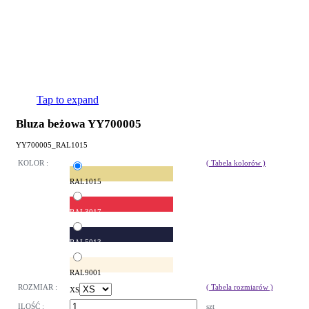
Tap to expand
Bluza beżowa YY700005
YY700005_RAL1015
KOLOR :
( Tabela kolorów )
RAL1015
RAL3017
RAL5013
RAL9001
ROZMIAR :
( Tabela rozmiarów )
XS
ILOŚĆ :
szt