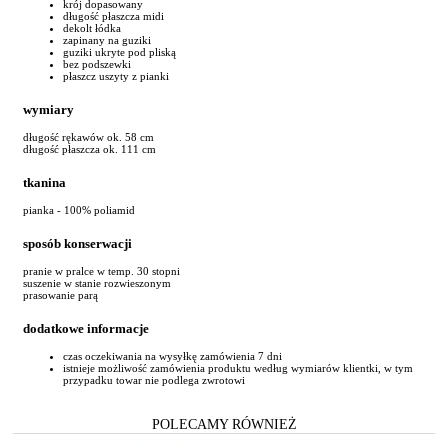
krój dopasowany
długość płaszcza midi
dekolt łódka
zapinany na guziki
guziki ukryte pod pliską
bez podszewki
płaszcz uszyty z pianki
wymiary
długość rękawów ok. 58 cm
długość płaszcza ok. 111 cm
tkanina
pianka - 100% poliamid
sposób konserwacji
pranie w pralce w temp. 30 stopni
suszenie w stanie rozwieszonym
prasowanie parą
dodatkowe informacje
czas oczekiwania na wysyłkę zamówienia 7 dni
istnieje możliwość zamówienia produktu według wymiarów klientki, w tym
przypadku towar nie podlega zwrotowi
POLECAMY RÓWNIEŻ