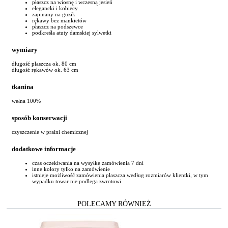
płaszcz na wiosnę i wczesną jesień
elegancki i kobiecy
zapinany na guzik
rękawy bez mankietów
płaszcz na podszewce
podkreśla atuty damskiej sylwetki
wymiary
długość płaszcza ok. 80 cm
długość rękawów ok. 63 cm
tkanina
wełna 100%
sposób konserwacji
czyszczenie w pralni chemicznej
dodatkowe informacje
czas oczekiwania na wysyłkę zamówienia 7 dni
inne kolory tylko na zamówienie
istnieje możliwość zamówienia płaszcza według rozmiarów klientki, w tym
wypadku towar nie podlega zwrotowi
POLECAMY RÓWNIEŻ