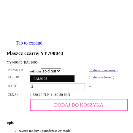
Tap to expand
Płaszcz czarny YY700043
YY700043_RAL9005
ROZMIAR :
( Tabela rozmiarów )
sold out
KOLOR :
( Tabela kolorów )
RAL9005
ILOŚĆ :
szt
CENA :
1 830,00 PLN
1 189,50 PLN
DODAJ DO KOSZYKA
opis
zawsze modny i ponadczasowy model