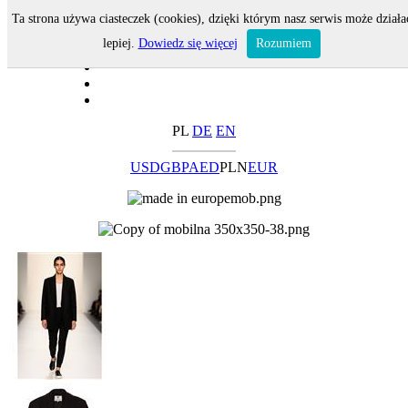
Ta strona używa ciasteczek (cookies), dzięki którym nasz serwis może działa
lepiej.
Dowiedz się więcej
Rozumiem
PL
DE
EN
USD
GBP
AED
PLN
EUR