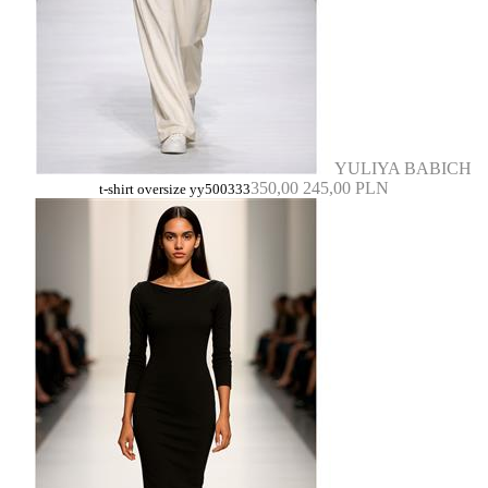
YULIYA BABICH
350,00
245,00 PLN
t-shirt oversize yy500333