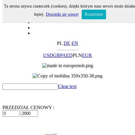
Ta strona używa ciasteczek (cookies), dzięki którym nasz serwis może działa
lepiej.
Dowiedz się więcej
Rozumiem
PL
DE
EN
USD
GBP
AED
PLN
EUR
Clear text
PRZEDZIAŁ CENOWY :
wyczyść