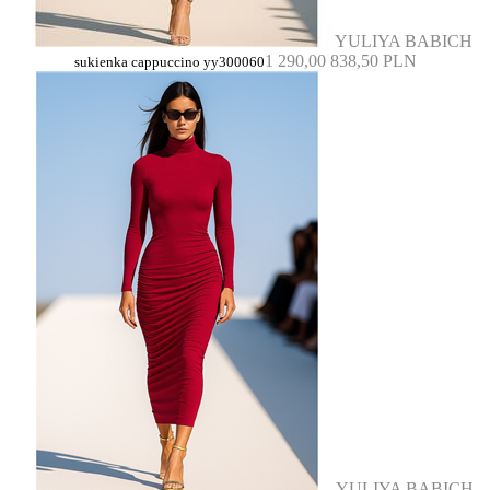
YULIYA BABICH
1 290,00
838,50 PLN
sukienka cappuccino yy300060
YULIYA BABICH