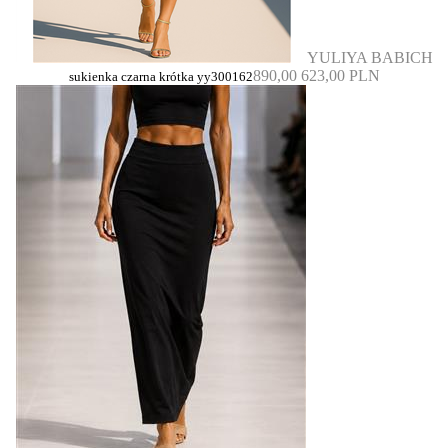
YULIYA BABICH
890,00
623,00 PLN
sukienka czarna krótka yy300162