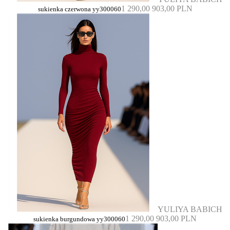
1 290,00
903,00 PLN
sukienka czerwona yy300060
YULIYA BABICH
1 290,00
903,00 PLN
sukienka burgundowa yy300060