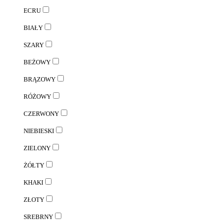
ECRU
BIAŁY
SZARY
BEŻOWY
BRĄZOWY
RÓŻOWY
CZERWONY
NIEBIESKI
ZIELONY
ŻÓŁTY
KHAKI
ZŁOTY
SREBRNY