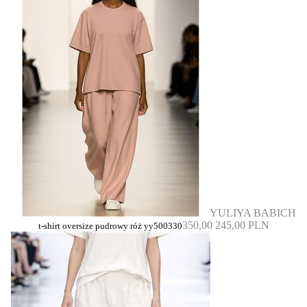
YULIYA BABICH
350,00
245,00 PLN
t-shirt oversize pudrowy róż yy500330