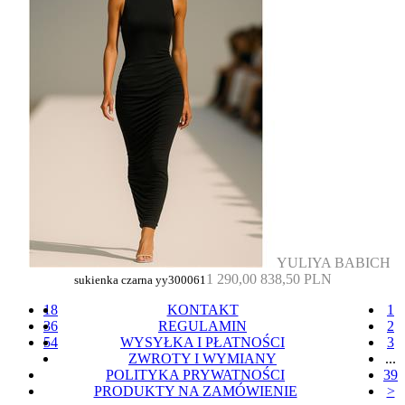
YULIYA BABICH
1 290,00
838,50 PLN
sukienka czarna yy300061
18
KONTAKT
1
36
REGULAMIN
2
54
WYSYŁKA I PŁATNOŚCI
3
ZWROTY I WYMIANY
...
POLITYKA PRYWATNOŚCI
39
PRODUKTY NA ZAMÓWIENIE
>