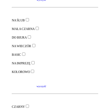
NA ŚLUB
MAŁA CZARNA
DO BIURA
NA WIECZÓR
BASIC
NA IMPREZĘ
KOLOROWO
wyczyść
CZARNY