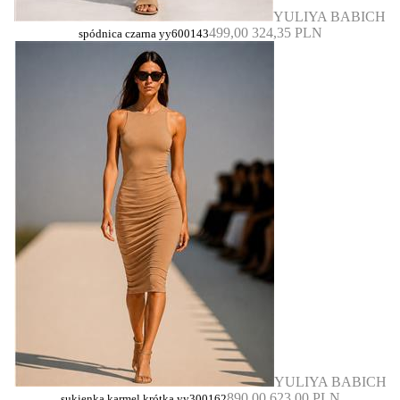
YULIYA BABICH
499,00
324,35 PLN
spódnica czarna yy600143
YULIYA BABICH
890,00
623,00 PLN
sukienka karmel krótka yy300162